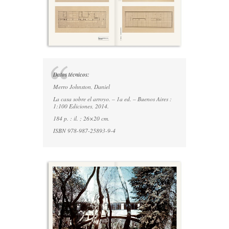
Datos técnicos:
Merro Johnston, Daniel
La casa sobre el arroyo. – 1a ed. – Buenos Aires :
1:100 Ediciones, 2014.
184 p. : il. ; 26×20 cm.
ISBN 978-987-25893-9-4