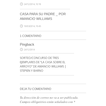
24/12/2014, 10:18
CASA PARA SU PADRE _ POR
AMANCIO WILLIAMS
19/03/2014, 19:45
1 COMENTARIO
Pingback
24/12/2014
SORTEO/CONCURSO DE TRES
EJEMPLARES DE “LA CASA SOBRE EL
ARROYO” DE AMANCIO WILLIAMS |
STEPIEN Y BARNO
DEJA TU COMENTARIO
Tu dirección de correo no va a ser publicada.
Campos obligatirios están señalados con
*