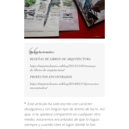
Post relacionados:
RESEÑAS DE LIBROS DE ARQUITECTURA
https://stepienybarno.es/blog/2012/11/01/resenas-
de-libros-de-arquitectura/
PROYECTOS ENCONTRADOS
https://stepienybarno.es/blog/2014/01/13/proyectos-
encontrados/
*
Este artículo ha sido escrito con carácter
divulgativo y sin ningún tipo de ánimo de lucro. Así
que, si te apetece compartirlo en cualquier otro
medio, estaremos encantados de que lo hagas
siempre y cuando cites el lugar donde lo has