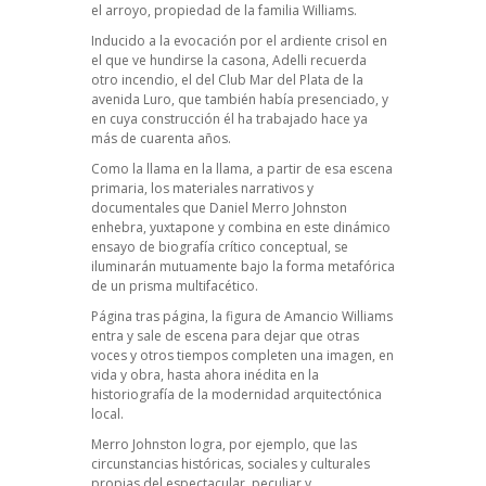
el arroyo, propiedad de la familia Williams.
Inducido a la evocación por el ardiente crisol en
el que ve hundirse la casona, Adelli recuerda
otro incendio, el del Club Mar del Plata de la
avenida Luro, que también había presenciado, y
en cuya construcción él ha trabajado hace ya
más de cuarenta años.
Como la llama en la llama, a partir de esa escena
primaria, los materiales narrativos y
documentales que Daniel Merro Johnston
enhebra, yuxtapone y combina en este dinámico
ensayo de biografía crítico conceptual, se
iluminarán mutuamente bajo la forma metafórica
de un prisma multifacético.
Página tras página, la figura de Amancio Williams
entra y sale de escena para dejar que otras
voces y otros tiempos completen una imagen, en
vida y obra, hasta ahora inédita en la
historiografía de la modernidad arquitectónica
local.
Merro Johnston logra, por ejemplo, que las
circunstancias históricas, sociales y culturales
propias del espectacular, peculiar y