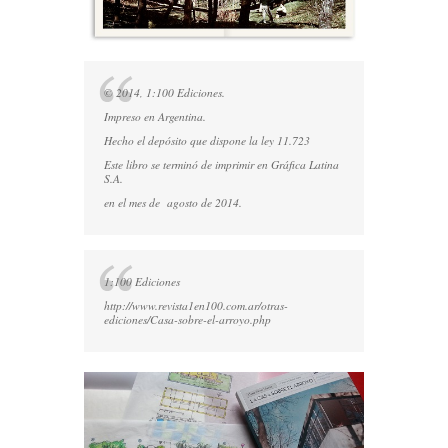
© 2014, 1:100 Ediciones.
Impreso en Argentina.
Hecho el depósito que dispone la ley 11.723
Este libro se terminó de imprimir en Gráfica Latina
S.A.
en el mes de agosto de 2014.
1:100 Ediciones
http://www.revista1en100.com.ar/otras-
ediciones/Casa-sobre-el-arroyo.php