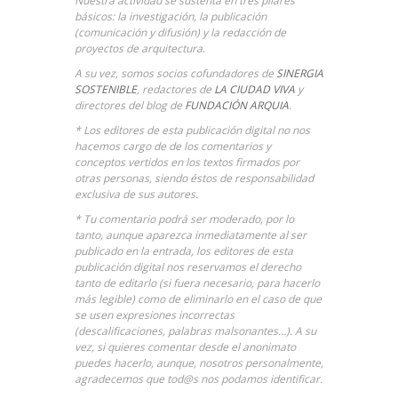
Nuestra actividad se sustenta en tres pilares
básicos: la investigación, la publicación
(comunicación y difusión) y la redacción de
proyectos de arquitectura.
A su vez, somos socios cofundadores de
SINERGIA
SOSTENIBLE
, redactores de
LA CIUDAD VIVA
y
directores del blog de
FUNDACIÓN ARQUIA
.
* Los editores de esta publicación digital no nos
hacemos cargo de de los comentarios y
conceptos vertidos en los textos firmados por
otras personas, siendo éstos de responsabilidad
exclusiva de sus autores.
* Tu comentario podrá ser moderado, por lo
tanto, aunque aparezca inmediatamente al ser
publicado en la entrada, los editores de esta
publicación digital nos reservamos el derecho
tanto de editarlo (si fuera necesario, para hacerlo
más legible) como de eliminarlo en el caso de que
se usen expresiones incorrectas
(descalificaciones, palabras malsonantes…). A su
vez, si quieres comentar desde el anonimato
puedes hacerlo, aunque, nosotros personalmente,
agradecemos que tod@s nos podamos identificar.