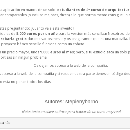
 la aplicación en manos de un solo
estudiantes de 4º curso de arquitectu
er comparables (o incluso mejores, dicen) a lo que normalmente consigue un 
stás preguntando: ¿Cuánto vale este invento?
lida es de
5.000 euros por un año
para la versión más sencilla.n Nosotros, 
probarla gratis
durante varios meses y os aseguramos que es una maravilla. 
n proyecto básico sencillo funciona como un cohete.
e un precio mayor, unos
1.000 euros al mes
; pero, si tu estudio saca un solo
amortizas sin ningún problema.
Os dejamos acceso a la web de la compañía.
 acceso a la web de la compañía y si vas de nuestra parte tienes un código d
esta no pasan todos los días.
Autores: stepienybarno
Nota: texto en clave satírica para hablar de un tema muy real.
sará: