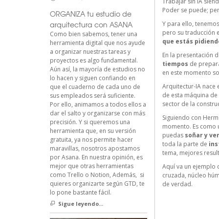
Trabajar sin IA sie
Poder se puede; per
ORGANIZA tu estudio de
arquitectura con ASANA
Y para ello, tenemo
pero su traducción 
Como bien sabemos, tener una
que estás pidiend
herramienta digital que nos ayude
a organizar nuestras tareas y
En la presentación 
proyectos es algo fundamental.
tiempos
de prepara
Aún así, la mayoría de estudios no
en este momento so
lo hacen y siguen confiando en
Arquitectur-IA nac
que el cuaderno de cada uno de
de esta máquina de g
sus empleados será suficiente.
sector de la construc
Por ello, animamos a todos ellos a
dar el salto y organizarse con más
Siguiendo con Hermo
precisión. Y si queremos una
momento. Es como 
herramienta que, en su versión
puedas
soñar y ve
gratuita, ya nos permite hacer
toda la parte de
ins
maravillas, nosotros apostamos
tema, mejores resul
por Asana. En nuestra opinión, es
mejor que otras herramientas
Aquí va un ejemplo 
como Trello o Notion, Además, si
cruzada, núcleo húme
quieres organizarte según GTD, te
de verdad.
lo pone bastante fácil.
Sigue leyendo...