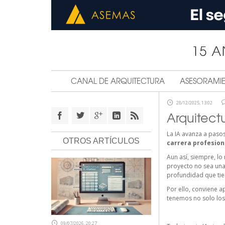
CANAL DE ARQUITECTURA
ASESORAMI
28/12/2025, 13:02
Arquitectu
La IA avanza a paso
OTROS ARTÍCULOS
carrera profesion
Aun así, siempre, l
proyecto no sea una
profundidad que tie
Por ello, conviene a
tenemos no solo los 
09/07/2026, 20:27