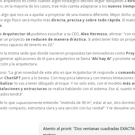
ndo arquitecto es como cuando algún nostálgico decidió seguir dibujando a
Rot
o, en la mayoría de los casos, trae más cuenta adaptarse a los
nuevos tiemp
s algo que nos va a ayudar a proyectar de una manera diferente. Mejor dicho:
en algo físico será mucho más
directa, precisa y sobre todo rápida.
El mati
o
.
de
Arquitectur-IA
pudimos escuchar a su CEO,
Alex Hermoso
, afirmar: “con 
r un proyecto
se reducen de manera drástica.
Si antes tener listo un proy
mos capaces de tenerlo en 20.”
e en la misma sede que donde nacieron propuestas tan innovadoras como
Proy
enerar aplicaciones de IA para arquitectos se llama “
Ahí hay AI
” y promete s
ción y la arquitectura.
so: “La gran novedad de este año es que Arquitectur-IA responde a
comando
un
ChatGPT
pero a lo bestia. Con muy poca latencia y con menos limitaciones 
rbaliza
r lo vas a tener dibujado al toque. Y no solo esto, con el modelo
más a
talaciones y estructuras
se realiza hablando con el sistema. Eso sí, cuanto 
tados tendrá”.
de lo que
supuestamente
entiende: “vivienda de 90 m², estar al sur, dos dormitor
do compacto, estructura clara y una sección con luz cenital”. Y te devuelve un