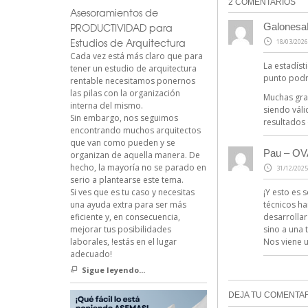
2 COMENTARIOS
Asesoramientos de
PRODUCTIVIDAD para
GalonesaL
Estudios de Arquitectura
18/03/2026
Cada vez está más claro que para
La estadíst
tener un estudio de arquitectura
punto podr
rentable necesitamos ponernos
las pilas con la organización
Muchas grac
interna del mismo.
siendo váli
Sin embargo, nos seguimos
resultados 
encontrando muchos arquitectos
que van como pueden y se
Pau – O
organizan de aquella manera. De
hecho, la mayoría no se parado en
31/12/2025
serio a plantearse este tema.
Si ves que es tu caso y necesitas
¡Y esto es 
una ayuda extra para ser más
técnicos ha
eficiente y, en consecuencia,
desarrollar
mejorar tus posibilidades
sino a una 
laborales, !estás en el lugar
Nos viene un
adecuado!
Sigue leyendo...
DEJA TU COMENTA