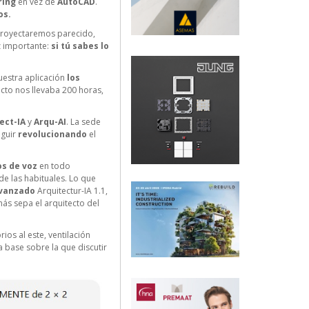
ring
en vez de
AutoCAD
.
os.
 proyectaremos parecido,
z importante:
si tú sabes lo
nuestra aplicación
los
ecto nos llevaba 200 horas,
ect-IA
y
Arqu-AI
. La sede
eguir
revolucionando
el
s de voz
en todo
de las habituales. Lo que
vanzado
Arquitectur-IA 1.1,
más sepa el arquitecto del
ios al este, ventilación
a base sobre la que discutir