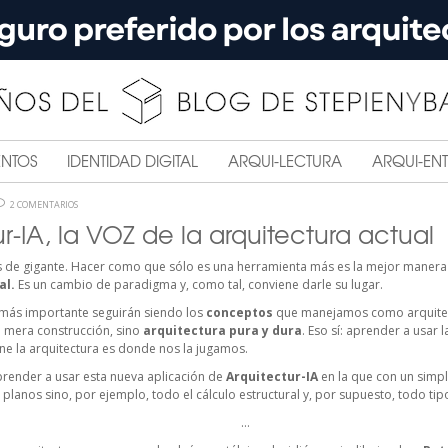
ENTOS
IDENTIDAD DIGITAL
ARQUI-LECTURA
ARQUI-ENT
2 COMENTARIOS
r-IA, la VOZ de la arquitectura actual
s de gigante. Hacer como que sólo es una herramienta más es la mejor manera
al.
Es un cambio de paradigma y, como tal, conviene darle su lugar.
o más importante seguirán siendo los
conceptos
que manejamos como arquitec
 mera construcción, sino
arquitectura pura y dura
. Eso sí: aprender a usar l
ne la arquitectura es donde nos la jugamos.
prender a usar esta nueva aplicación de
Arquitectur-IA
en la que con un simp
planos sino, por ejemplo, todo el cálculo estructural y, por supuesto, todo tip
…