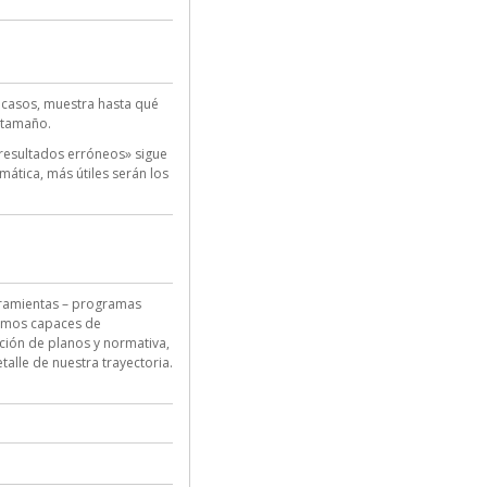
s casos, muestra hasta qué
 tamaño.
 resultados erróneos» sigue
mática, más útiles serán los
erramientas – programas
remos capaces de
ción de planos y normativa,
alle de nuestra trayectoria.