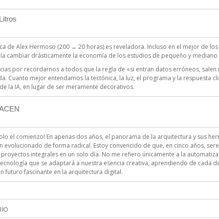
itros
ica de Alex Hermoso (200 → 20 horas) es reveladora. Incluso en el mejor de lo
ía cambiar drásticamente la economía de los estudios de pequeño y mediano
ias por recordarnos a todos que la regla de «si entran datos erróneos, salen
da. Cuanto mejor entendamos la tectónica, la luz, el programa y la respuesta cli
de la IA, en lugar de ser meramente decorativos.
VACEN
solo el comienzo! En apenas dos años, el panorama de la arquitectura y sus h
n evolucionado de forma radical. Estoy convencido de que, en cinco años, se
 proyectos integrales en un solo día. No me refiero únicamente a la automatiza
tecnología que se adaptará a nuestra esencia creativa, aprendiendo de cada det
 futuro fascinante en la arquitectura digital.
RIO