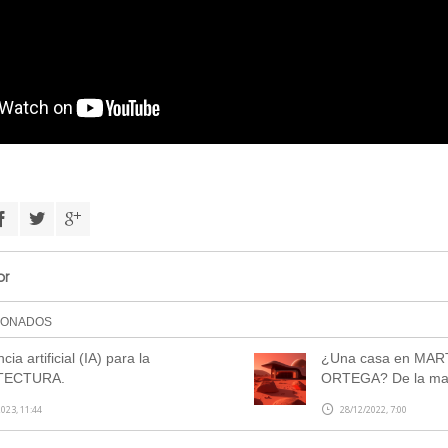
or
IONADOS
ncia artificial (IA) para la
¿Una casa en MAR
TECTURA.
ORTEGA? De la m
023, 11:44
28/12/2022, 7:00