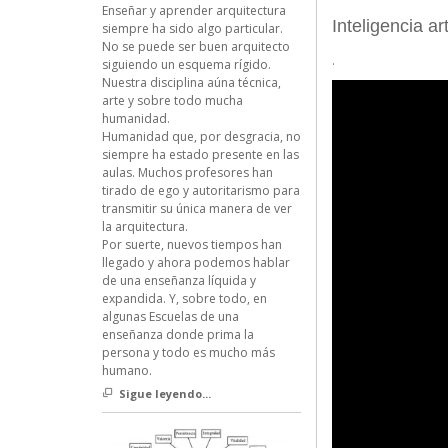
Enseñar y aprender arquitectura
Inteligencia a
siempre ha sido algo particular.
No se puede ser buen arquitecto
.
siguiendo un esquema rígido.
Nuestra disciplina aúna técnica,
arte y sobre todo mucha
humanidad.
Humanidad que, por desgracia, no
siempre ha estado presente en las
aulas. Muchos profesores han
tirado de ego y autoritarismo para
transmitir su única manera de ver
la arquitectura.
Por suerte, nuevos tiempos han
llegado y ahora podemos hablar
de una enseñanza líquida y
expandida. Y, sobre todo, en
algunas Escuelas de una
enseñanza donde prima la
persona y todo es mucho más
humano.
Sigue leyendo...