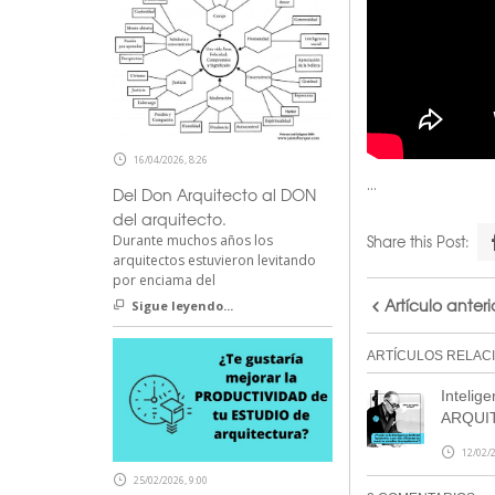
16/04/2026, 8:26
…
Del Don Arquitecto al DON
del arquitecto.
Durante muchos años los
Share this Post:
arquitectos estuvieron levitando
por enciama del
Artículo anteri
Sigue leyendo...
ARTÍCULOS RELAC
Intelige
ARQUI
12/02/2
25/02/2026, 9:00