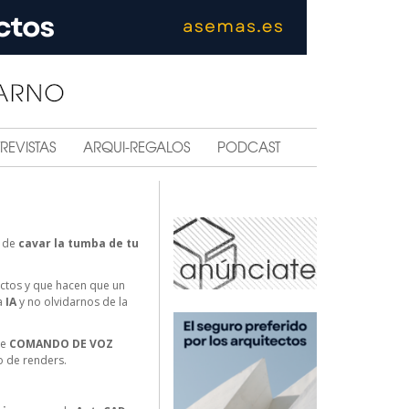
REVISTAS
ARQUI-REGALOS
PODCAST
 de
cavar la tumba de tu
tos y que hacen que un
a
IA
y no olvidarnos de la
le
COMANDO DE VOZ
o de renders.