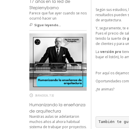
17 años en la red de
Stepienybarno
Según sus estudios,
Parece que fue ayer cuando se nos
resultados pueden s
ocurrió hacer un
de arquitectura.
Sigue leyendo...
Y, seguramente, te e
Pues el precio de sa
tenido la suerte de
de clientes y para u
La
versión pro
tien
bajar el listón), lo 
Por aquí os dejamos
Oportunidades como 
¿te animas?
30/04/2026, 7:32
Humanizando la enseñanza
de arquitectura
Nuestras aulas se adelantaron
muchos años al ahora habitual
También te gu
sistema de trabajar por proyectos.