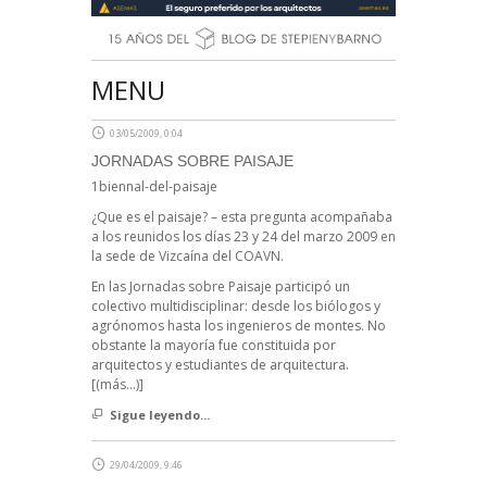
MENU
03/05/2009, 0:04
JORNADAS SOBRE PAISAJE
1biennal-del-paisaje
¿Que es el paisaje? – esta pregunta acompañaba
a los reunidos los días 23 y 24 del marzo 2009 en
la sede de Vizcaína del COAVN.
En las Jornadas sobre Paisaje participó un
colectivo multidisciplinar: desde los biólogos y
agrónomos hasta los ingenieros de montes. No
obstante la mayoría fue constituida por
arquitectos y estudiantes de arquitectura.
[(más…)]
Sigue leyendo...
29/04/2009, 9:46