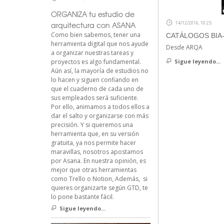
ORGANIZA tu estudio de
14/12/2016, 10:25
arquitectura con ASANA
Como bien sabemos, tener una
CATÁLOGOS BIA-A
herramienta digital que nos ayude
Desde ARQA
a organizar nuestras tareas y
proyectos es algo fundamental.
Sigue leyendo...
Aún así, la mayoría de estudios no
lo hacen y siguen confiando en
que el cuaderno de cada uno de
sus empleados será suficiente.
Por ello, animamos a todos ellos a
dar el salto y organizarse con más
precisión. Y si queremos una
herramienta que, en su versión
gratuita, ya nos permite hacer
maravillas, nosotros apostamos
por Asana. En nuestra opinión, es
mejor que otras herramientas
como Trello o Notion, Además, si
quieres organizarte según GTD, te
lo pone bastante fácil.
Sigue leyendo...