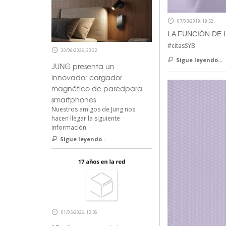
07/03/2019, 19:52
LA FUNCIÓN DE 
#citasSYB
20/06/2026, 20:22
Sigue leyendo...
JUNG presenta un
innovador cargador
magnético de paredpara
smartphones
Nuestros amigos de Jung nos
hacen llegar la siguiente
información.
Sigue leyendo...
01/05/2026, 12:36