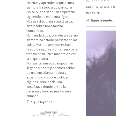
06/03/2019, 16:20
Enseñar y aprender arquitectura
MATERIALIZAR I
siempre ha sido algo particular.
No se puede ser buen arquitecto
#citasSYB
siguiendo un esquema rígido.
Sigue leyendo...
Nuestra disciplina aúna técnica,
arte y sobre todo mucha
humanidad.
Humanidad que, por desgracia, no
siempre ha estado presente en las
aulas. Muchos profesores han
tirado de ego y autoritarismo para
transmitir su única manera de ver
la arquitectura.
Por suerte, nuevos tiempos han
llegado y ahora podemos hablar
de una enseñanza líquida y
expandida. Y, sobre todo, en
algunas Escuelas de una
enseñanza donde prima la
persona y todo es mucho más
humano.
Sigue leyendo...