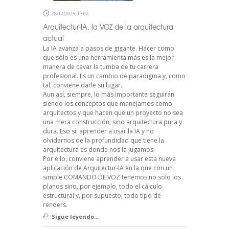
28/12/2025, 13:02
Arquitectur-IA, la VOZ de la arquitectura
actual
La IA avanza a pasos de gigante. Hacer como
que sólo es una herramienta más es la mejor
manera de cavar la tumba de tu carrera
profesional. Es un cambio de paradigma y, como
tal, conviene darle su lugar.
Aun así, siempre, lo más importante seguirán
siendo los conceptos que manejamos como
arquitectos y que hacen que un proyecto no sea
una mera construcción, sino arquitectura pura y
dura. Eso sí: aprender a usar la IA y no
olvidarnos de la profundidad que tiene la
arquitectura es donde nos la jugamos.
Por ello, conviene aprender a usar esta nueva
aplicación de Arquitectur-IA en la que con un
simple COMANDO DE VOZ tenemos no solo los
planos sino, por ejemplo, todo el cálculo
estructural y, por supuesto, todo tipo de
renders.
Sigue leyendo...