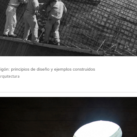
gón: principios de diseño y ejemplos construidos
rquitectura