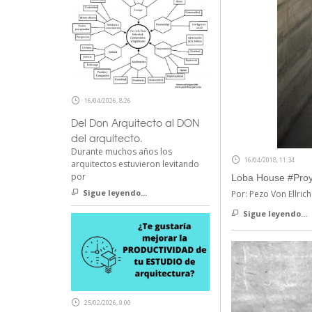
16/04/2026, 8:26
Del Don Arquitecto al DON
del arquitecto.
Durante muchos años los
16/04/2018, 11:34
arquitectos estuvieron levitando
por
Loba House #Proy
Sigue leyendo...
Por: Pezo Von Ellri
Sigue leyendo...
25/02/2026, 9:00