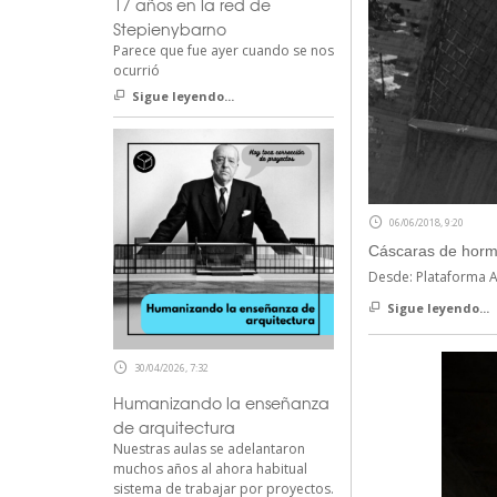
17 años en la red de
Stepienybarno
Parece que fue ayer cuando se nos
ocurrió
Sigue leyendo...
06/06/2018, 9:20
Cáscaras de hormi
Desde: Plataforma A
Sigue leyendo...
30/04/2026, 7:32
Humanizando la enseñanza
de arquitectura
Nuestras aulas se adelantaron
muchos años al ahora habitual
sistema de trabajar por proyectos.