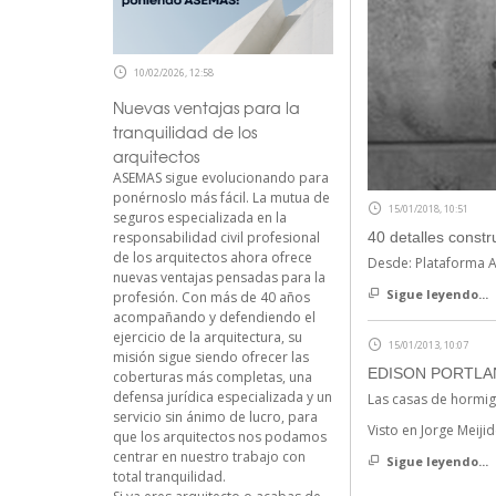
10/02/2026, 12:58
Nuevas ventajas para la
tranquilidad de los
arquitectos
ASEMAS sigue evolucionando para
ponérnoslo más fácil. La mutua de
15/01/2018, 10:51
seguros especializada en la
responsabilidad civil profesional
40 detalles constr
de los arquitectos ahora ofrece
Desde: Plataforma A
nuevas ventajas pensadas para la
Sigue leyendo...
profesión. Con más de 40 años
acompañando y defendiendo el
ejercicio de la arquitectura, su
15/01/2013, 10:07
misión sigue siendo ofrecer las
EDISON PORTLA
coberturas más completas, una
defensa jurídica especializada y un
Las casas de hormig
servicio sin ánimo de lucro, para
Visto en Jorge Meijid
que los arquitectos nos podamos
centrar en nuestro trabajo con
Sigue leyendo...
total tranquilidad.