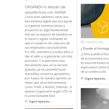
ORGANIZA tu estudio de
arquitectura con ASANA
Como bien sabemos, tener una
herramienta digital que nos ayude
a organizar nuestras tareas y
proyectos es algo fundamental.
Aún así, la mayoría de estudios no
lo hacen y siguen confiando en
27/06/2025, 15:00
que el cuaderno de cada uno de
sus empleados será suficiente.
¿Puede el hormigó
Por ello, animamos a todos ellos a
¿Cómo puede el hor
dar el salto y organizarse con más
de la economía circu
precisión. Y si queremos una
En esta entrevista 
herramienta que, en su versión
exploramos cómo la 
gratuita, ya nos permite hacer
de la construcción.
maravillas, nosotros apostamos
por Asana. En nuestra opinión, es
Sigue leyendo...
mejor que otras herramientas
como Trello o Notion, Además, si
quieres organizarte según GTD, te
lo pone bastante fácil.
Sigue leyendo...