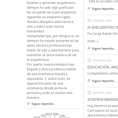
Este es un video co
Enseñar y aprender arquitectura
siempre ha sido algo particular.
Sigue leyendo...
No se puede ser buen arquitecto
siguiendo un esquema rígido.
27/01/2016, 10:06
Nuestra disciplina aúna técnica,
arte y sobre todo mucha
III ENCUENTRO 
humanidad.
Por Jorge Raedo De
Humanidad que, por desgracia, no
siempre ha estado presente en las
(más…)
aulas. Muchos profesores han
Sigue leyendo...
tirado de ego y autoritarismo para
transmitir su única manera de ver
la arquitectura.
16/01/2014, 13:29
Por suerte, nuevos tiempos han
EDUCACIÓN, AR
llegado y ahora podemos hablar
Completísimo artícu
de una enseñanza líquida y
expandida. Y, sobre todo, en
Sigue leyendo...
algunas Escuelas de una
enseñanza donde prima la
persona y todo es mucho más
31/01/2011, 10:20
humano.
STEPIENYBARNO
Sigue leyendo...
Hoy tenemos la suert
Carroquino en su pr
que estamos hablando