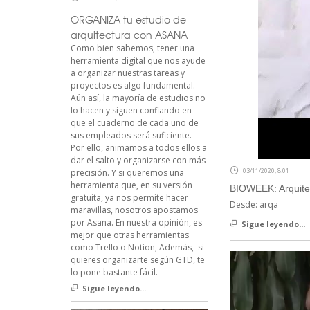
ORGANIZA tu estudio de
arquitectura con ASANA
Como bien sabemos, tener una
herramienta digital que nos ayude
a organizar nuestras tareas y
proyectos es algo fundamental.
Aún así, la mayoría de estudios no
lo hacen y siguen confiando en
que el cuaderno de cada uno de
sus empleados será suficiente.
Por ello, animamos a todos ellos a
dar el salto y organizarse con más
03/11/2020, 8:01
precisión. Y si queremos una
herramienta que, en su versión
BIOWEEK: Arquitec
gratuita, ya nos permite hacer
Desde: arqa
maravillas, nosotros apostamos
por Asana. En nuestra opinión, es
Sigue leyendo...
mejor que otras herramientas
como Trello o Notion, Además, si
quieres organizarte según GTD, te
lo pone bastante fácil.
Sigue leyendo...