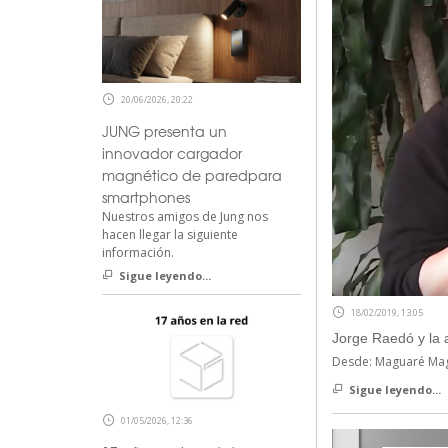
20/06/2026, 20:22
JUNG presenta un
innovador cargador
magnético de paredpara
smartphones
Nuestros amigos de Jung nos
hacen llegar la siguiente
información.
Sigue leyendo...
18/02/2019, 13:05
Jorge Raedó y la a
Desde: Maguaré Ma
Sigue leyendo...
01/05/2026, 12:36