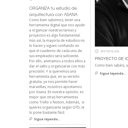
ORGANIZA tu estudio de
arquitectura con ASANA
Como bien sabemos, tener una
herramienta digital que nos ayude
a organizar nuestras tareas y
proyectos es algo fundamental.
Aún así, la mayoría de estudios no
lo hacen y siguen confiando en
que el cuaderno de cada uno de
30/07/2018, 8:06
sus empleados será suficiente.
PROYECTO DE ID
Por ello, animamos a todos ellos a
Como bien sabéis, u
dar el salto y organizarse con más
precisión. Y si queremos una
Sigue leyendo...
herramienta que, en su versión
gratuita, ya nos permite hacer
maravillas, nosotros apostamos
por Asana. En nuestra opinión, es
mejor que otras herramientas
como Trello o Notion, Además, si
quieres organizarte según GTD, te
lo pone bastante fácil.
Sigue leyendo...