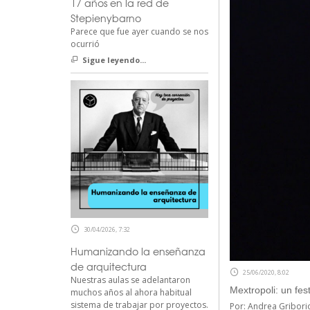
17 años en la red de
Stepienybarno
Parece que fue ayer cuando se nos
ocurrió
Sigue leyendo...
30/04/2026, 7:32
Humanizando la enseñanza
de arquitectura
25/06/2020, 8:02
Nuestras aulas se adelantaron
Mextropoli: un fes
muchos años al ahora habitual
sistema de trabajar por proyectos.
Por: Andrea Gribor