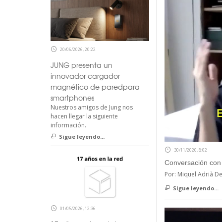
20/06/2026, 20:22
JUNG presenta un
innovador cargador
magnético de paredpara
smartphones
Nuestros amigos de Jung nos
hacen llegar la siguiente
información.
Sigue leyendo...
30/11/2020, 8:02
Conversación con
Por: Miquel Adrià D
Sigue leyendo...
01/05/2026, 12:36