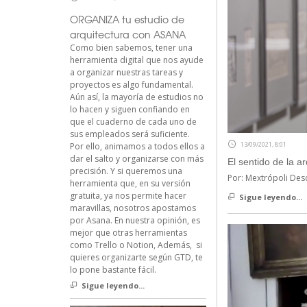
ORGANIZA tu estudio de
arquitectura con ASANA
Como bien sabemos, tener una
herramienta digital que nos ayude
a organizar nuestras tareas y
proyectos es algo fundamental.
Aún así, la mayoría de estudios no
lo hacen y siguen confiando en
que el cuaderno de cada uno de
sus empleados será suficiente.
13/09/2021, 8:01
Por ello, animamos a todos ellos a
dar el salto y organizarse con más
El sentido de la a
precisión. Y si queremos una
Por: Mextrópoli Desd
herramienta que, en su versión
gratuita, ya nos permite hacer
Sigue leyendo...
maravillas, nosotros apostamos
por Asana. En nuestra opinión, es
mejor que otras herramientas
como Trello o Notion, Además, si
quieres organizarte según GTD, te
lo pone bastante fácil.
Sigue leyendo...