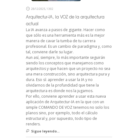
28/12/2025, 13:02
Arquitectur-IA, la VOZ de la arquitectura
actual
La IA avanza a pasos de gigante. Hacer como
que sólo es una herramienta más es la mejor
manera de cavar la tumba de tu carrera
profesional. Es un cambio de paradigma y, como
tal, conviene darle su lugar.
Aun así, siempre, lo más importante seguirán
siendo los conceptos que manejamos como
arquitectos y que hacen que un proyecto no sea
una mera construcción, sino arquitectura pura y
dura. Eso sí: aprender a usar la IA y no
olvidarnos de la profundidad que tiene la
arquitectura es donde nos la jugamos.
Por ello, conviene aprender a usar esta nueva
aplicación de Arquitectur-IA en la que con un
simple COMANDO DE VOZ tenemos no solo los
planos sino, por ejemplo, todo el cálculo
estructural y, por supuesto, todo tipo de
renders.
Sigue leyendo...