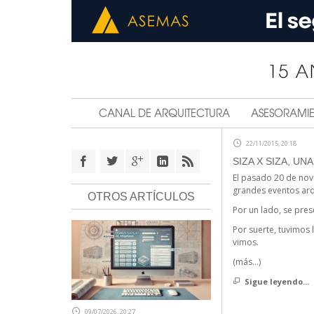
CANAL DE ARQUITECTURA
ASESORAMI
22/11/2015, 20:18
SIZA X SIZA, UN
El pasado 20 de nov
grandes eventos arq
OTROS ARTÍCULOS
Por un lado, se prese
Por suerte, tuvimos 
vimos.
(más…)
Sigue leyendo...
09/07/2026, 20:27