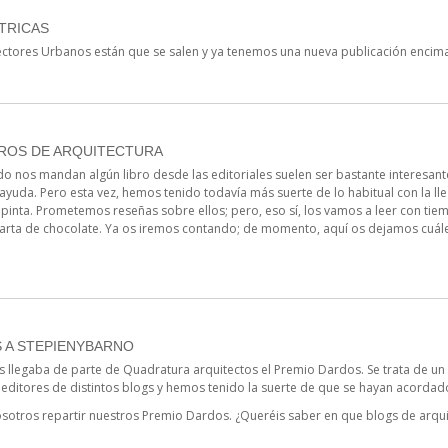
TRICAS
ectores Urbanos están que se salen y ya tenemos una nueva publicación encima
BROS DE ARQUITECTURA
 nos mandan algún libro desde las editoriales suelen ser bastante interesan
yuda. Pero esta vez, hemos tenido todavía más suerte de lo habitual con la ll
pinta. Prometemos reseñas sobre ellos; pero, eso sí, los vamos a leer con ti
a tarta de chocolate. Ya os iremos contando; de momento, aquí os dejamos cuál
 A STEPIENYBARNO
os llegaba de parte de Quadratura arquitectos el Premio Dardos. Se trata de un
 editores de distintos blogs y hemos tenido la suerte de que se hayan acordad
osotros repartir nuestros Premio Dardos. ¿Queréis saber en que blogs de arq