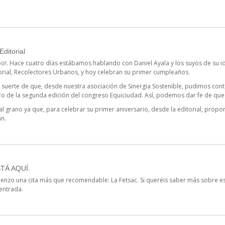
Editorial
o!. Hace cuatro días estábamos hablando con Daniel Ayala y los suyos de su i
orial, Recolectores Urbanos, y hoy celebran su primer cumpleaños.
suerte de que, desde nuestra asociación de Sinergia Sostenible, pudimos conta
bro de la segunda edición del congreso Equiciudad. Así, podemos dar fe de que 
 grano ya que, para celebrar su primer aniversario, desde la editorial, propo
an.
TÁ AQUÍ.
ienzo una cita más que recomendable: La Fetsac. Si queréis saber más sobre es
entrada.