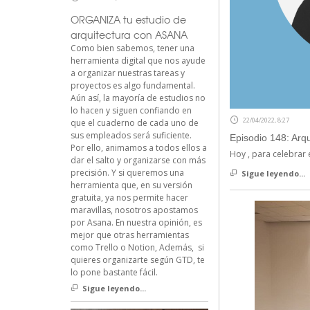
ORGANIZA tu estudio de
arquitectura con ASANA
Como bien sabemos, tener una
herramienta digital que nos ayude
a organizar nuestras tareas y
proyectos es algo fundamental.
Aún así, la mayoría de estudios no
lo hacen y siguen confiando en
22/04/2022, 8:27
que el cuaderno de cada uno de
sus empleados será suficiente.
Episodio 148: Arq
Por ello, animamos a todos ellos a
Hoy , para celebrar e
dar el salto y organizarse con más
precisión. Y si queremos una
Sigue leyendo...
herramienta que, en su versión
gratuita, ya nos permite hacer
maravillas, nosotros apostamos
por Asana. En nuestra opinión, es
mejor que otras herramientas
como Trello o Notion, Además, si
quieres organizarte según GTD, te
lo pone bastante fácil.
Sigue leyendo...