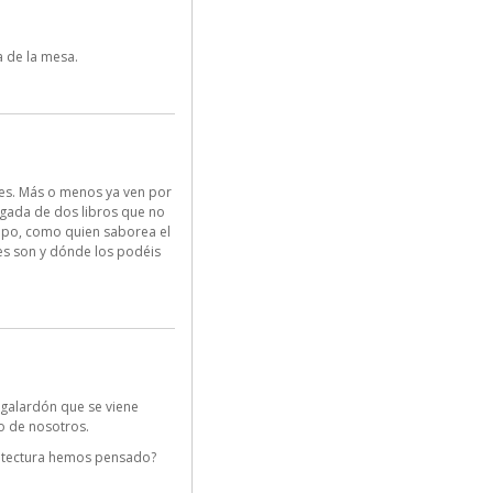
 de la mesa.
tes. Más o menos ya ven por
egada de dos libros que no
empo, como quien saborea el
es son y dónde los podéis
 galardón que se viene
o de nosotros.
uitectura hemos pensado?