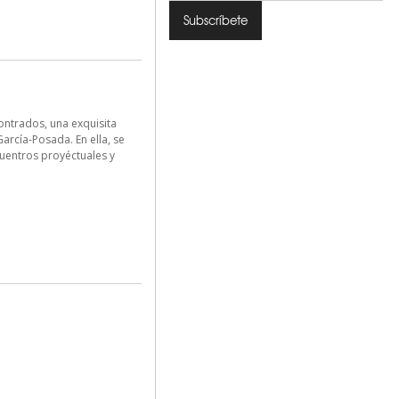
ontrados, una exquisita
rcía-Posada. En ella, se
uentros proyéctuales y