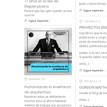
17 años en la red de
Junto a otras firm
Stepienybarno
Sigue leyendo...
Parece que fue ayer cuando se nos
ocurrió
Sigue leyendo...
13/01/2014, 21:12
PROYECTOS EN
Hay libros que te en
publicación a cargo 
pone de manifiesto 
vitales, publicada p
Juanjo, a su vez, es
Si queréis saber un 
(más…)
Sigue leyendo...
30/04/2026, 7:32
10/01/2014, 11:17
Humanizando la enseñanza
GORDON MATTA-
de arquitectura
Desde el blog de Da
Nuestras aulas se adelantaron
(más…)
muchos años al ahora habitual
sistema de trabajar por proyectos.
Sigue leyendo...