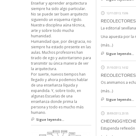
Enseñar y aprender arquitectura
siempre ha sido algo particular.
12/11/2013, 15:06
No se puede ser buen arquitecto
siguiendo un esquema rígido.
RECOLECTORES U
Nuestra disciplina aúna técnica,
La editorial sevillan
arte y sobre todo mucha
humanidad.
Una apuesta por la 
Humanidad que, por desgracia, no
(más…)
siempre ha estado presente en las
aulas. Muchos profesores han
Sigue leyendo...
tirado de ego y autoritarismo para
transmitir su única manera de ver
31/10/2013, 14:52
la arquitectura.
Por suerte, nuevos tiempos han
RECOLECTORES 
llegado y ahora podemos hablar
Os animamos a echar
de una enseñanza líquida y
expandida. Y, sobre todo, en
(más…)
algunas Escuelas de una
Sigue leyendo...
enseñanza donde prima la
persona y todo es mucho más
humano.
30/09/2013, 20:55
Sigue leyendo...
CHEONGGYECH
Estupenda reflexión