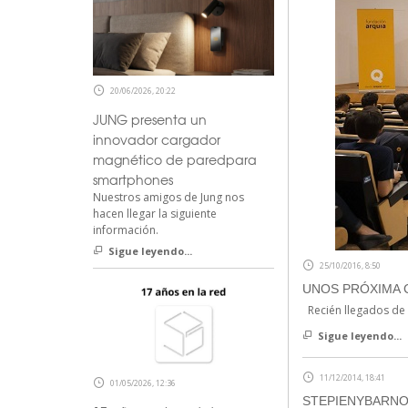
20/06/2026, 20:22
JUNG presenta un
innovador cargador
magnético de paredpara
smartphones
Nuestros amigos de Jung nos
hacen llegar la siguiente
información.
Sigue leyendo...
25/10/2016, 8:50
UNOS PRÓXIMA 
Recién llegados de 
Sigue leyendo...
11/12/2014, 18:41
01/05/2026, 12:36
STEPIENYBARNO