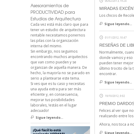
06/02/2013, 19:24
Asesoramientos de
MIRADAS EXCÉN
PRODUCTIVIDAD para
Los chicos de Recol
Estudios de Arquitectura
Sigue leyendo...
Cada vez está más claro que para
tener un estudio de arquitectura
rentable necesitamos ponernos
01/11/2012, 10:47
las pilas con la organización
RESEÑAS DE LI
interna del mismo.
Sin embargo, nos seguimos
Normalmente, cuando
encontrando muchos arquitectos
donde vamos y eso a
que van como pueden y se
pueden tener mejor 
organizan de aquella manera. De
último trocito de l
hecho, la mayoría no se parado en
encontrar.
serio a plantearse este tema.
Sigue leyendo...
Si ves que es tu caso y necesitas
una ayuda extra para ser más
eficiente y, en consecuencia,
19/10/2012, 9:02
mejorar tus posibilidades
PREMIO DARDOS
laborales, !estás en el lugar
adecuado!
Felices al ver que n
realizando entre los
Sigue leyendo...
Ahora, nos toca a n
Sigue leyendo...