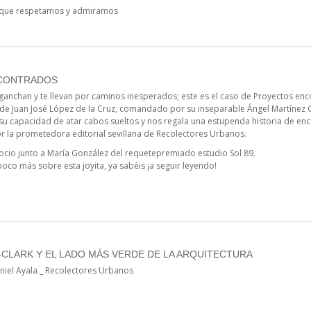
as que respetamos y admiramos
CONTRADOS
ganchan y te llevan por caminos inesperados; este es el caso de Proyectos enc
de Juan José López de la Cruz, comandado por su inseparable Ángel Martínez Ga
su capacidad de atar cabos sueltos y nos regala una estupenda historia de enc
or la prometedora editorial sevillana de Recolectores Urbanos.
 socio junto a María González del requetepremiado estudio Sol 89.
poco más sobre esta joyita, ya sabéis ¡a seguir leyendo!
CLARK Y EL LADO MÁS VERDE DE LA ARQUITECTURA
niel Ayala _ Recolectores Urbanos