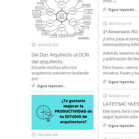
(más…)
Sigue leyendo...
08/07/2013, 21:19
1º Aniversario RU 
¡Cómo pasa el tiemp
interesantísima edit
16/04/2026, 8:26
Además, tenemos la 
Del Don Arquitecto al DON
y publicación del li
del arquitecto.
Pero bueno, vamos al
Durante muchos años los
iniciativa. Pasen y le
arquitectos estuvieron levitando
por
Sigue leyendo...
Sigue leyendo...
06/04/2013, 9:22
LA FETSAC YA ES
Este lunes dará com
seguir leyendo esta 
Sigue leyendo...
25/02/2026, 9:00