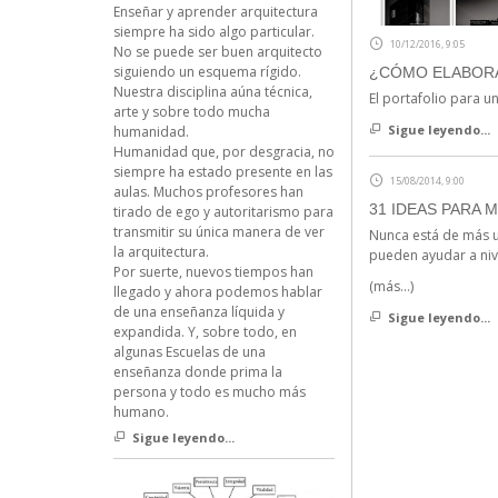
Enseñar y aprender arquitectura
siempre ha sido algo particular.
10/12/2016, 9:05
No se puede ser buen arquitecto
siguiendo un esquema rígido.
¿CÓMO ELABORA
Nuestra disciplina aúna técnica,
El portafolio para u
arte y sobre todo mucha
Sigue leyendo...
humanidad.
Humanidad que, por desgracia, no
siempre ha estado presente en las
15/08/2014, 9:00
aulas. Muchos profesores han
31 IDEAS PARA 
tirado de ego y autoritarismo para
transmitir su única manera de ver
Nunca está de más u
la arquitectura.
pueden ayudar a niv
Por suerte, nuevos tiempos han
(más…)
llegado y ahora podemos hablar
de una enseñanza líquida y
Sigue leyendo...
expandida. Y, sobre todo, en
algunas Escuelas de una
enseñanza donde prima la
persona y todo es mucho más
humano.
Sigue leyendo...