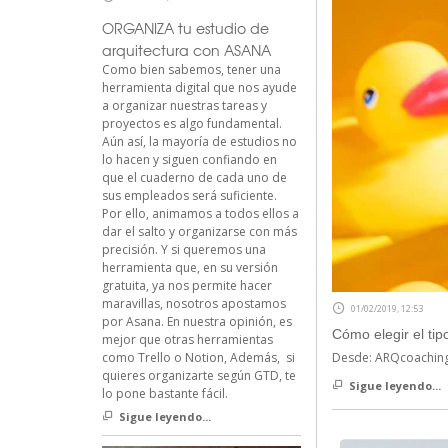
ORGANIZA tu estudio de
arquitectura con ASANA
Como bien sabemos, tener una
herramienta digital que nos ayude
a organizar nuestras tareas y
proyectos es algo fundamental.
Aún así, la mayoría de estudios no
lo hacen y siguen confiando en
que el cuaderno de cada uno de
sus empleados será suficiente.
Por ello, animamos a todos ellos a
dar el salto y organizarse con más
precisión. Y si queremos una
herramienta que, en su versión
gratuita, ya nos permite hacer
maravillas, nosotros apostamos
01/02/2019, 12:53
por Asana. En nuestra opinión, es
Cómo elegir el tip
mejor que otras herramientas
como Trello o Notion, Además, si
Desde: ARQcoachin
quieres organizarte según GTD, te
Sigue leyendo...
lo pone bastante fácil.
Sigue leyendo...