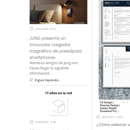
20/06/2026, 20:22
JUNG presenta un
innovador cargador
magnético de paredpara
smartphones
Nuestros amigos de Jung nos
hacen llegar la siguiente
información.
Sigue leyendo...
26/01/2017, 14:03
01/05/2026, 12:36
¿Cómo elaborar u