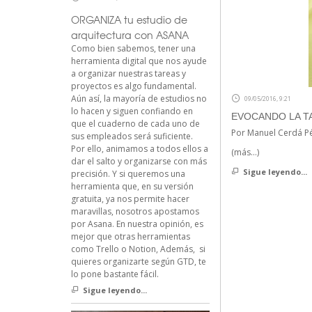
ORGANIZA tu estudio de
arquitectura con ASANA
Como bien sabemos, tener una
herramienta digital que nos ayude
a organizar nuestras tareas y
proyectos es algo fundamental.
Aún así, la mayoría de estudios no
09/05/2016, 9:21
lo hacen y siguen confiando en
EVOCANDO LA T
que el cuaderno de cada uno de
Por Manuel Cerdá P
sus empleados será suficiente.
Por ello, animamos a todos ellos a
(más…)
dar el salto y organizarse con más
Sigue leyendo...
precisión. Y si queremos una
herramienta que, en su versión
gratuita, ya nos permite hacer
maravillas, nosotros apostamos
por Asana. En nuestra opinión, es
mejor que otras herramientas
como Trello o Notion, Además, si
quieres organizarte según GTD, te
lo pone bastante fácil.
Sigue leyendo...