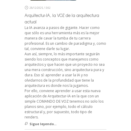
28/12/2025, 13:02
Arquitectur-IA, la VOZ de la arquitectura
actual
La IA avanza a pasos de gigante. Hacer como
que sólo es una herramienta más es la mejor
manera de cavar la tumba de tu carrera
profesional. Es un cambio de paradigma y, como
tal, conviene darle su lugar.
Aun así, siempre, lo más importante seguirán
siendo los conceptos que manejamos como
arquitectos y que hacen que un proyecto no sea
una mera construcción, sino arquitectura pura y
dura. Eso sí: aprender a usar la IA y no
olvidarnos de la profundidad que tiene la
arquitectura es donde nos la jugamos.
Por ello, conviene aprender a usar esta nueva
aplicación de Arquitectur-IA en la que con un
simple COMANDO DE VOZ tenemos no solo los
planos sino, por ejemplo, todo el cálculo
estructural y, por supuesto, todo tipo de
renders.
Sigue leyendo...