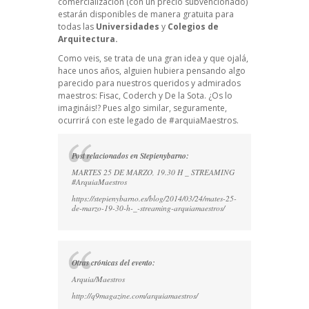
comercialización (con un precio subvencionado)
estarán disponibles de manera gratuita para
todas las
Universidades
y
Colegios de
Arquitectura.
Como veis, se trata de una gran idea y que ojalá,
hace unos años, alguien hubiera pensando algo
parecido para nuestros queridos y admirados
maestros: Fisac, Coderch y De la Sota. ¿Os lo
imagináis!? Pues algo similar, seguramente,
ocurrirá con este legado de #arquiaMaestros.
Post relacionados en Stepienybarno:
MARTES 25 DE MARZO, 19.30 H _ STREAMING
#ArquiaMaestros
https://stepienybarno.es/blog/2014/03/24/mates-25-
de-marzo-19-30-h-_-streaming-arquiamaestros/
Otras crónicas del evento:
Arquia/Maestros
http://q9magazine.com/arquiamaestros/