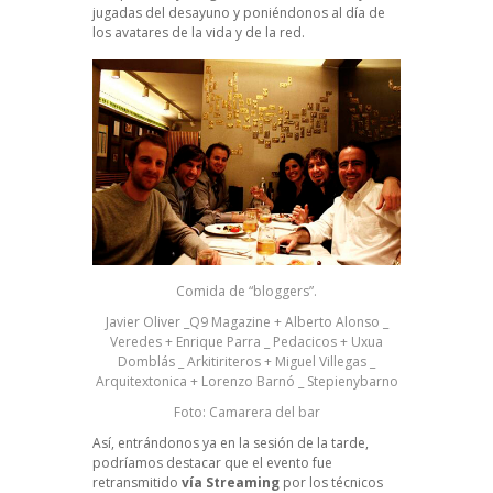
jugadas del desayuno y poniéndonos al día de
los avatares de la vida y de la red.
Comida de “bloggers”.
Javier Oliver _Q9 Magazine + Alberto Alonso _
Veredes + Enrique Parra _ Pedacicos + Uxua
Domblás _ Arkitiriteros + Miguel Villegas _
Arquitextonica + Lorenzo Barnó _ Stepienybarno
Foto: Camarera del bar
Así, entrándonos ya en la sesión de la tarde,
podríamos destacar que el evento fue
retransmitido
vía Streaming
por los técnicos