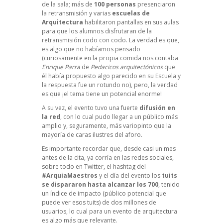
de la sala; más de
100 personas
presenciaron
la retransmisión y varias
escuelas de
Arquitectura
habilitaron pantallas en sus aulas
para que los alumnos disfrutaran de la
retransmisión codo con codo. La verdad es que,
es algo que no habíamos pensado
(curiosamente en la propia comida nos contaba
Enrique Parra
de
Pedacicos arquitectónicos
que
él había propuesto algo parecido en su Escuela y
la respuesta fue un rotundo no), pero, la verdad
es que ¡el tema tiene un potencial enorme!
A su vez, el evento tuvo una fuerte
difusión en
la red
, con lo cual pudo llegar a un público más
amplio y, seguramente, más variopinto que la
mayoría de caras ilustres del aforo.
Es importante recordar que, desde casi un mes
antes de la cita, ya corría en las redes sociales,
sobre todo en Twitter, el hashtag del
#ArquiaMaestros
y el día del evento los
tuits
se dispararon hasta alcanzar los 700
, tenido
un índice de impacto (público potencial que
puede ver esos tuits) de dos millones de
usuarios, lo cual para un evento de arquitectura
es algo más que relevante.