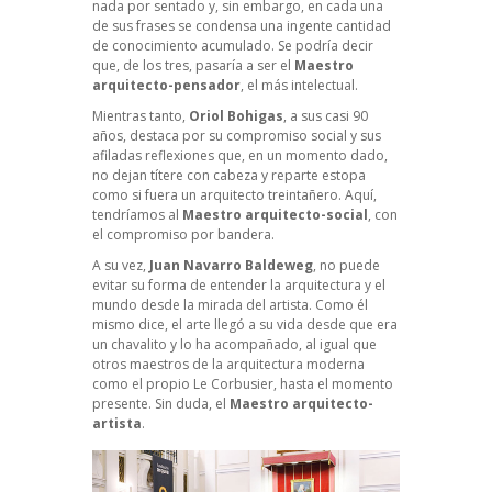
nada por sentado y, sin embargo, en cada una
de sus frases se condensa una ingente cantidad
de conocimiento acumulado. Se podría decir
que, de los tres, pasaría a ser el
Maestro
arquitecto-pensador
, el más intelectual.
Mientras tanto,
Oriol Bohigas
, a sus casi 90
años, destaca por su compromiso social y sus
afiladas reflexiones que, en un momento dado,
no dejan títere con cabeza y reparte estopa
como si fuera un arquitecto treintañero. Aquí,
tendríamos al
Maestro arquitecto-social
, con
el compromiso por bandera.
A su vez,
Juan Navarro Baldeweg
, no puede
evitar su forma de entender la arquitectura y el
mundo desde la mirada del artista. Como él
mismo dice, el arte llegó a su vida desde que era
un chavalito y lo ha acompañado, al igual que
otros maestros de la arquitectura moderna
como el propio Le Corbusier, hasta el momento
presente. Sin duda, el
Maestro arquitecto-
artista
.