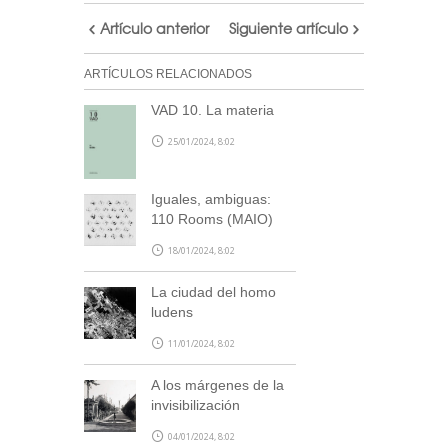
parte, escríbenos a
blog@stepienybarno.es
Artículo anterior
Siguiente artículo
ARTÍCULOS RELACIONADOS
VAD 10. La materia
25/01/2024, 8:02
Iguales, ambiguas:
SUSCRÍBETE
110 Rooms (MAIO)
18/01/2024, 8:02
La ciudad del homo
ludens
11/01/2024, 8:02
A los márgenes de la
invisibilización
04/01/2024, 8:02