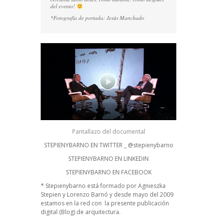
del evento!
*Fotografía de portada: Jesús Manchado
Pantallazo del documental
STEPIENYBARNO EN TWITTER _ @stepienybarno
STEPIENYBARNO EN LINKEDIN
STEPIENYBARNO EN FACEBOOK
* Stepienybarno está formado por Agnieszka
Stepien y Lorenzo Barnó y desde mayo del 2009
estamos en la red con la presente publicación
digital (Blog) de arquitectura.