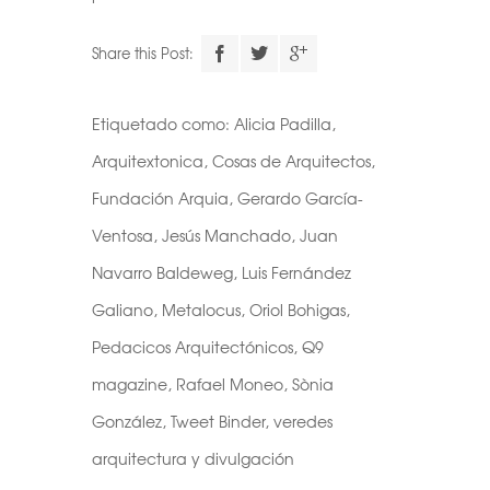
Descarga el
Share this Post:
calendario
Etiquetado como:
Alicia Padilla
,
Realiza tu suscripción a
Arquitextonica
,
Cosas de Arquitectos
,
nuestra newsletter a través
Fundación Arquia
,
Gerardo García-
de este formulario
y accede
Ventosa
al archivo descargable del
,
Jesús Manchado
,
Juan
calendario de Arquitectas
Navarro Baldeweg
,
Luis Fernández
Ocultas.
Galiano
,
Metalocus
,
Oriol Bohigas
,
Consulta tu correo para
Pedacicos Arquitectónicos
,
Q9
confirmar la inscripción y
recibir noticias de nuestra
magazine
,
Rafael Moneo
,
Sònia
parte.
González
,
Tweet Binder
,
veredes
NOTA: En el caso de no haber recibido el
arquitectura y divulgación
correo de confirmación por nuestra