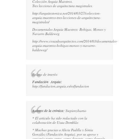
Colección Arquia Maestros.
Tres lecciones de arquitectura magistrales.
http://arquitextonica.net/2014/03/27/coleccion-
arquia-maestros-tres-lecciones-de-arquitectura-
magistrales/
Documentales Arquia Maestros: Bohigas, Moneo y
Navarro Baldeweg
http://www.cosasdearquitectos.com/2014/03/documentales-
arquia-maestros-bohigas-moneo-y-navarro-
baldeweg/
Enlace de interés:
Fundación Arquia:
http://fundacion.arquia.es/es/fundacion
Autores de la crónica:
Stepienybarno
* El artículo ha sido redactado con la
colaboración de Uxua Domblás
* Muchas gracias a Alicia Padilla y Sònia
González (Fundación Arquia), por su apoyo y
cercanía tanto antes, como durante, como después