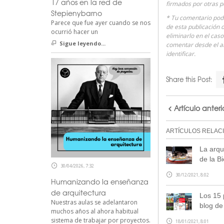
17 años en la red de
firmados por otras p
Stepienybarno
* Tu comentario podr
Parece que fue ayer cuando se nos
de esta publicación 
ocurrió hacer un
eliminarlo en el cas
Sigue leyendo...
comentar desde el 
identificar.
Share this Post:
Artículo anteri
ARTÍCULOS RELAC
La arqu
de la B
30/04/2026, 7:32
30/12/2021, 8:02
Humanizando la enseñanza
de arquitectura
Los 15 
Nuestras aulas se adelantaron
blog de
muchos años al ahora habitual
sistema de trabajar por proyectos.
18/01/2021, 8:01