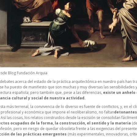
sde
Blog Fundación Arquia
debates acerca del estado de la práctica arquitectónica en nuestro país han tr
s se ha puesto de manifiesto que son muchas y muy diversas las sensibilidades
tectura española; pero también que, pese a las diferencias,
existe un anhelo
ancia cultural y social de nuestra actividad.
sta más terrenal, la convivencia de lo diverso es fuente de conflictos, y, en el 
 profesional y económica que impone el neoliberalismo, no faltan
detonantes 
Así las cosas, los relatos construidos desde la escisión se consolidan fácilment
ectos ocupados de la forma, la construcción, el sentido y la materia
(de
esión, pero en riesgo de quedar obsoleta frente a las exigencias del presente)
cción de las prácticas emergentes
(más experimentales, innovadoras, crít