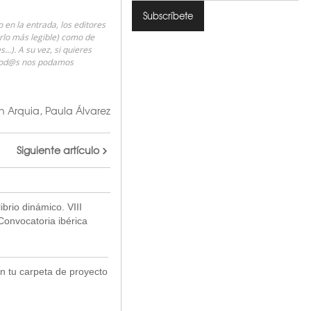
en la entrada, los editores
erlo más legible) como de
…). A su vez, si quieres
 tod@s nos podamos
n Arquia
,
Paula Álvarez
Siguiente artículo
ibrio dinámico. VIII
onvocatoria ibérica
tu carpeta de proyecto