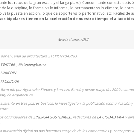
nte los retos de la gran escala y el largo plazo). Concomitante con esta esci
or de la disciplina, lo formal vs lo informal, lo permanente vs lo efímero, lo norm
vs la puesta en acción, lo que da soporte vs lo performativo, etc. Fáciles de as
sos bipolares tienen en la aceleración de nuestro tiempo el aliado id
Accede al texto,
AQUÍ
a por el Canal de arquitectura STEPIENYBARNO.
TWITTER _ @stepienybarno
LINKEDIN
 FACEBOOK
 formado por Agnieszka Stepien y Lorenzo Barnó y desde mayo del 2009 estamos
Blog) de arquitectura.
sustenta en tres pilares básicos: la investigación, la publicación (comunicación y 
ctura.
ios cofundadores de
SINERGIA SOSTENIBLE
, redactores de
LA CIUDAD VIVA
y dir
A
.
ta publicación digital no nos hacemos cargo de de los comentarios y conceptos ve