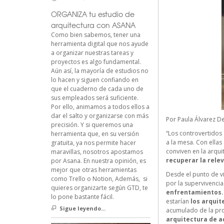
ORGANIZA tu estudio de
arquitectura con ASANA
Como bien sabemos, tener una
herramienta digital que nos ayude
a organizar nuestras tareas y
proyectos es algo fundamental.
Aún así, la mayoría de estudios no
lo hacen y siguen confiando en
que el cuaderno de cada uno de
sus empleados será suficiente.
Por ello, animamos a todos ellos a
dar el salto y organizarse con más
Por
Paula Álvarez
De
precisión. Y si queremos una
“Los controvertidos 
herramienta que, en su versión
a la mesa. Con ella
gratuita, ya nos permite hacer
conviven en la arqui
maravillas, nosotros apostamos
recuperar la relev
por Asana. En nuestra opinión, es
mejor que otras herramientas
Desde el punto de vi
como Trello o Notion, Además, si
por la supervivencia
quieres organizarte según GTD, te
enfrentamientos.
lo pone bastante fácil.
estarían
los arquit
Sigue leyendo...
acumulado de la prof
arquitectura de a