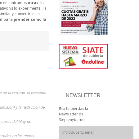
sión encontramos
otras
: lo
ativo vs lo experimental, la
imilar y convertirse en
eal para prender como la
 en la red con la presente
NEWSLETTER
difusión) y la redacción de
!No te pierdas la
Newsletter de
Stepienybarno!
ectores del blog de
rtidos en los textos