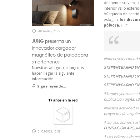
de menor solvencia a
interior vs lo exteri
búsqueda de sentido 
eslogan,
los discur
pólvora.
(…)”
20/06/2026, 20:22
JUNG presenta un
innovador cargador
magnético de paredpara
Noticia seleccionad
smartphones
STEPIENYBARNO EN 
Nuestros amigos de Jung nos
hacen llegar la siguiente
STEPIENYBARNO EN 
información.
STEPIENYBARNO EN
Sigue leyendo...
*Stepienybarno está
publicación digital (
Nuestra actividad se 
proyectos de arquite
A su vez, somos soc
FUNDACIÓN ARQUI
01/05/2026, 12:36
* Los editores de es