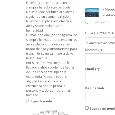
Enseñar y aprender arquitectura
siempre ha sido algo particular.
¿Merece
No se puede ser buen arquitecto
arquite
siguiendo un esquema rígido.
Nuestra disciplina aúna técnica,
12/11/2019, 10:03
arte y sobre todo mucha
humanidad.
DEJA TU COMENTA
Humanidad que, por desgracia, no
siempre ha estado presente en las
Tu dirección de corr
aulas. Muchos profesores han
tirado de ego y autoritarismo para
Nombre
(*):
transmitir su única manera de ver
la arquitectura.
Por suerte, nuevos tiempos han
llegado y ahora podemos hablar
Email
(*):
de una enseñanza líquida y
expandida. Y, sobre todo, en
algunas Escuelas de una
enseñanza donde prima la
Página web
persona y todo es mucho más
humano.
Sigue leyendo...
Guarda mi nomb