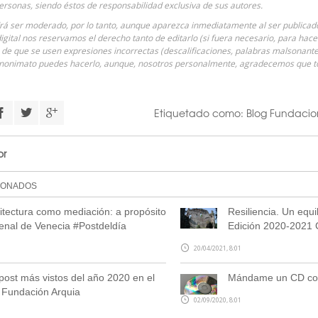
ersonas, siendo éstos de responsabilidad exclusiva de sus autores.
á ser moderado, por lo tanto, aunque aparezca inmediatamente al ser publicado 
digital nos reservamos el derecho tanto de editarlo (si fuera necesario, para hac
o de que se usen expresiones incorrectas (descalificaciones, palabras malsonantes
anonimato puedes hacerlo, aunque, nosotros personalmente, agradecemos que
Etiquetado como:
Blog Fundacio
or
IONADOS
itectura como mediación: a propósito
Resiliencia. Un equil
ienal de Venecia #Postdeldía
Edición 2020-2021 C
20/04/2021, 8:01
post más vistos del año 2020 en el
Mándame un CD con 
 Fundación Arquia
02/09/2020, 8:01