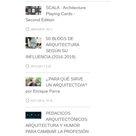
SCALA · Architecture
Playing Cards ·
Second Edition
28/05/2019, 18:11
50 BLOGS DE
ARQUITECTURA
SEGÚN SU
INFLUENCIA (2016-2019)
29/12/2017, 9:29
¿PARA QUÉ SIRVE
UN ARQUITECTO/A?
por Enrique Parra
04/11/2016, 10:19
PEDACICOS
ARQUITECTÓNICOS:
ARQUITECTURA Y HUMOR
PARA CAMBIAR LA PROFESIÓN