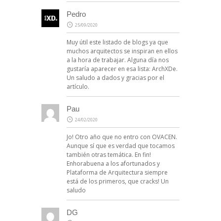
Pedro
25/09/2020
Muy útil este listado de blogs ya que
muchos arquitectos se inspiran en ellos
a la hora de trabajar. Alguna día nos
gustaría aparecer en esa lista:
ArchXDe
.
Un saludo a dados y gracias por el
artículo.
Pau
24/02/2020
Jo! Otro año que no entro con OVACEN.
Aunque sí que es verdad que tocamos
también otras temática. En fin!
Enhorabuena a los afortunados y
Plataforma de Arquitectura siempre
está de los primeros, que cracks! Un
saludo
DG