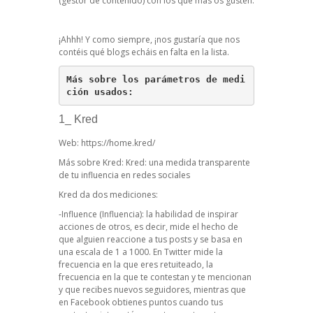
(gestor de contenido) con los que más os gusten.
¡Ahhh! Y como siempre, ¡nos gustaría que nos
contéis qué blogs echáis en falta en la lista.
Más sobre los parámetros de medi
ción usados: 
1_ Kred
Web:
https://home.kred/
Más sobre Kred: Kred: una medida transparente
de tu influencia en redes sociales
Kred da dos mediciones:
-Influence (Influencia): la habilidad de inspirar
acciones de otros, es decir, mide el hecho de
que alguien reaccione a tus posts y se basa en
una escala de 1 a 1000. En Twitter mide la
frecuencia en la que eres retuiteado, la
frecuencia en la que te contestan y te mencionan
y que recibes nuevos seguidores, mientras que
en Facebook obtienes puntos cuando tus