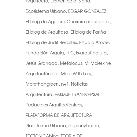
Arquitecto
,
Domenico di Siena
,
Ecosistema Urbano
,
EDGAR GONZALEZ
,
El blog de Aguilera Guerrero arquitectos
,
El blog de Arquitasa
,
El blog de Fariña
,
El blog de Judit Bellostes
,
Estudio Atope
,
Fundación Arquia
,
HIC
,
is-arquitectura
,
Jesús Granada
,
Metalocus
,
Mi Moleskine
Arquitectónico.
,
More With Less
,
Morethangreen
,
n+1
,
Noticias
Arquitectura
,
PAISAJE TRANSVERSAL
,
Pedacicos Arquitectónicos
,
PLATAFORMA DE ARQUITECTURA
,
Plataforma Urbana
,
stepienybarno
,
TECTÓNICAblog
,
TEORIA DE