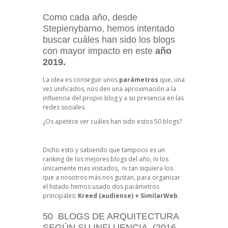
Como cada año, desde
Stepienybarno, hemos intentado
buscar cuáles han sido los blogs
con mayor impacto en este
año
2019.
La idea es conseguir unos
parámetros
que, una
vez unificados, nos den una aproximación a la
influencia del propio blog y a su presencia en las
redes sociales.
¿Os apetece ver cuáles han sido estos 50 blogs?
Dicho esto y sabiendo que tampoco es un
ranking de los mejores blogs del año, ni los
únicamente más visitados, ni tan siquiera los
que a nosotros más nos gustan, para organizar
el listado hemos usado dos parámetros
principales:
Kreed (audiense) + SimilarWeb
.
50 BLOGS DE ARQUITECTURA
SEGÚN SU INFLUENCIA (2016-