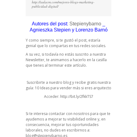
http://aulacm.com/mejores-blogs-marketing-
publicidad-digital/
Autores del post:
Stepienybarno
_
Agnieszka Stepien y Lorenzo Barnó
Y como siempre, si te gustó el post, estaría
genial que lo compartas en tus redes sociales.
A su vez, si todavía no estás suscrito a nuestra
Newsletter, te animamos a hacerlo en la casilla
que tienes al terminar este artículo.
Suscribirte a nuestro blog y recibe gratis nuestra
guía: 10 Ideas para vender más si eres arquitecto
Acceder:
http://bit.ly/2fkkTS7
Si te interesa contactar con nosotros para que te
ayudemos a mejorar tu visibilidad online y, en
consecuencia, mejorar tus oportunidades
laborales, no dudes en escribirnos a:
blog@stepienybarno.es