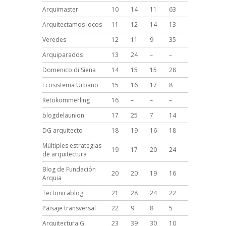
Arquimaster
10
14
11
63
Arquitectamos locos
11
12
14
13
Veredes
12
11
9
35
Arquiparados
13
24
–
–
Domenico di Siena
14
15
15
28
Ecosistema Urbano
15
16
17
8
Retokommerling
16
–
–
–
blogdelaunion
17
25
7
14
DG arquitecto
18
19
16
18
Múltiples estrategias
19
17
20
24
de arquitectura
Blog de
Fundación
20
20
19
16
Arquia
Tectonicablog
21
28
24
22
Paisaje transversal
22
9
8
5
Arquitectura G
23
39
30
10