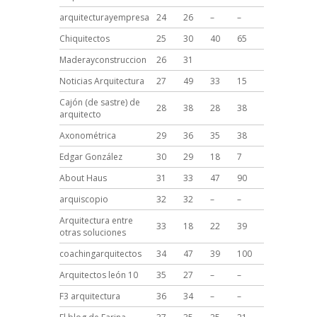
arquitecturayempresa
24
26
–
–
Chiquitectos
25
30
40
65
Maderayconstruccion
26
31
Noticias Arquitectura
27
49
33
15
Cajón (de sastre) de
28
38
28
38
arquitecto
Axonométrica
29
36
35
38
Edgar González
30
29
18
7
About Haus
31
33
47
90
arquiscopio
32
32
–
–
Arquitectura entre
33
18
22
39
otras soluciones
coachingarquitectos
34
47
39
100
Arquitectos león 10
35
27
–
–
F3 arquitectura
36
34
–
–