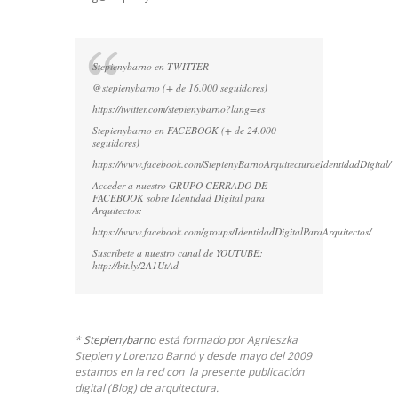
Stepienybarno en TWITTER
@stepienybarno (+ de 16.000 seguidores)
https://twitter.com/stepienybarno?lang=es
Stepienybarno en FACEBOOK (+ de 24.000
seguidores)
https://www.facebook.com/StepienyBarnoArquitecturaeIdentidadDigital/
Acceder a nuestro GRUPO CERRADO DE
FACEBOOK sobre Identidad Digital para
Arquitectos:
https://www.facebook.com/groups/IdentidadDigitalParaArquitectos/
Suscríbete a nuestro canal de YOUTUBE:
http://bit.ly/2A1UtAd
*
Stepienybarno
está formado por Agnieszka
Stepien y Lorenzo Barnó y desde mayo del 2009
estamos en la red con la presente publicación
digital (Blog) de arquitectura.