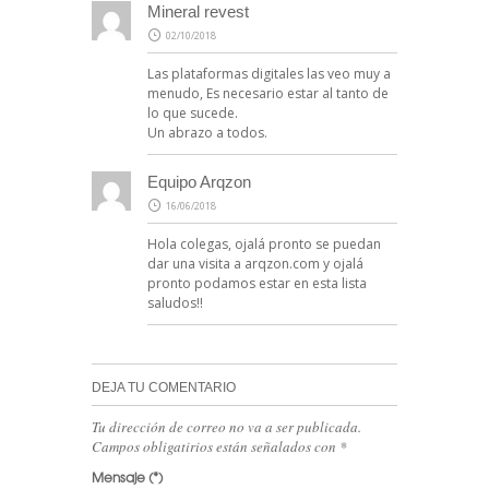
Mineral revest
02/10/2018
Las plataformas digitales las veo muy a
menudo, Es necesario estar al tanto de
lo que sucede.
Un abrazo a todos.
Equipo Arqzon
16/06/2018
Hola colegas, ojalá pronto se puedan
dar una visita a arqzon.com y ojalá
pronto podamos estar en esta lista
saludos!!
DEJA TU COMENTARIO
Tu dirección de correo no va a ser publicada.
Campos obligatirios están señalados con
*
Mensaje
(*)