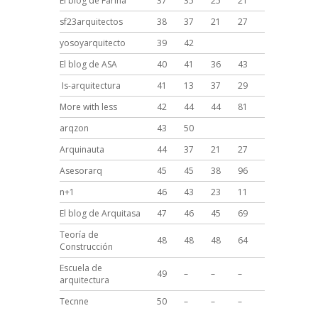
El blog de Farina
37
35
25
21
sf23arquitectos
38
37
21
27
yosoyarquitecto
39
42
El blog de ASA
40
41
36
43
Is-arquitectura
41
13
37
29
More with less
42
44
44
81
arqzon
43
50
Arquinauta
44
37
21
27
Asesorarq
45
45
38
96
n+1
46
43
23
11
El blog de Arquitasa
47
46
45
69
Teoría de
48
48
48
64
Construcción
Escuela de
49
–
–
–
arquitectura
Tecnne
50
–
–
–