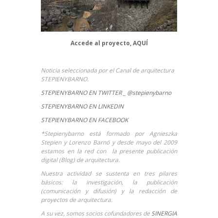
Accede al proyecto,
AQUÍ
Noticia seleccionada por el Canal de arquitectura
STEPIENYBARNO.
STEPIENYBARNO EN TWITTER _ @stepienybarno
STEPIENYBARNO EN LINKEDIN
STEPIENYBARNO EN FACEBOOK
*Stepienybarno está formado por Agnieszka
Stepien y Lorenzo Barnó y desde mayo del 2009
estamos en la red con la presente publicación
digital (Blog) de arquitectura.
Nuestra actividad se sustenta en tres pilares
básicos: la investigación, la publicación
(comunicación y difusión) y la redacción de
proyectos de arquitectura.
A su vez, somos socios cofundadores de
SINERGIA