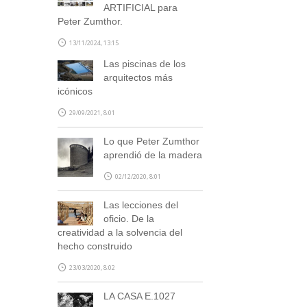
ARTIFICIAL para
Peter Zumthor.
13/11/2024, 13:15
Las piscinas de los
arquitectos más
icónicos
29/09/2021, 8:01
Lo que Peter Zumthor
aprendió de la madera
02/12/2020, 8:01
Las lecciones del
oficio. De la
creatividad a la solvencia del
hecho construido
23/03/2020, 8:02
LA CASA E.1027