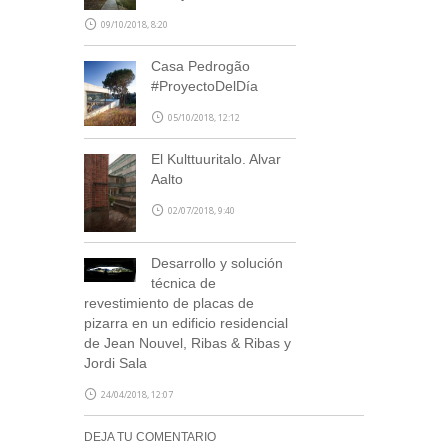
09/10/2018, 8:20
Casa Pedrogão
#ProyectoDelDía
05/10/2018, 12:12
El Kulttuuritalo. Alvar
Aalto
02/07/2018, 9:40
Desarrollo y solución
técnica de
revestimiento de placas de
pizarra en un edificio residencial
de Jean Nouvel, Ribas & Ribas y
Jordi Sala
24/04/2018, 12:07
DEJA TU COMENTARIO