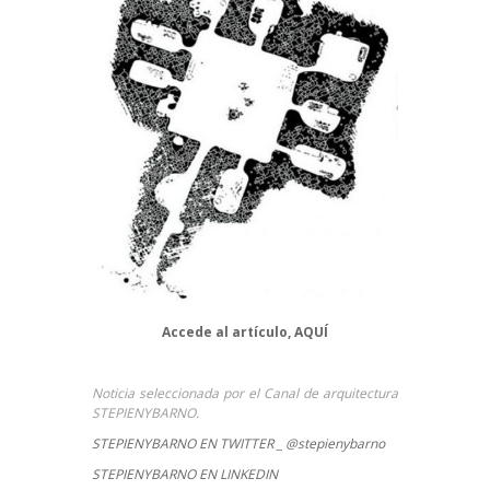
Accede al artículo,
AQUÍ
Noticia seleccionada por el Canal de arquitectura
STEPIENYBARNO.
STEPIENYBARNO EN TWITTER _ @stepienybarno
STEPIENYBARNO EN LINKEDIN