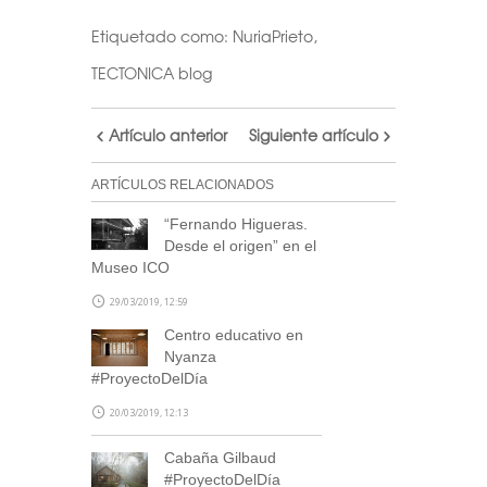
Etiquetado como:
NuriaPrieto
,
TECTONICA blog
Artículo anterior
Siguiente artículo
ARTÍCULOS RELACIONADOS
“Fernando Higueras.
Desde el origen” en el
Museo ICO
29/03/2019, 12:59
Centro educativo en
Nyanza
#ProyectoDelDía
20/03/2019, 12:13
Cabaña Gilbaud
#ProyectoDelDía