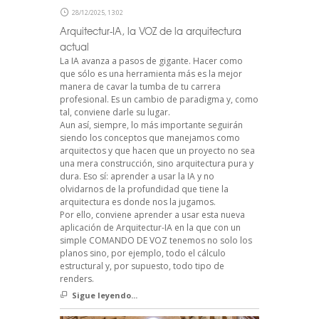
28/12/2025, 13:02
Arquitectur-IA, la VOZ de la arquitectura
actual
La IA avanza a pasos de gigante. Hacer como
que sólo es una herramienta más es la mejor
manera de cavar la tumba de tu carrera
profesional. Es un cambio de paradigma y, como
tal, conviene darle su lugar.
Aun así, siempre, lo más importante seguirán
siendo los conceptos que manejamos como
arquitectos y que hacen que un proyecto no sea
una mera construcción, sino arquitectura pura y
dura. Eso sí: aprender a usar la IA y no
olvidarnos de la profundidad que tiene la
arquitectura es donde nos la jugamos.
Por ello, conviene aprender a usar esta nueva
aplicación de Arquitectur-IA en la que con un
simple COMANDO DE VOZ tenemos no solo los
planos sino, por ejemplo, todo el cálculo
estructural y, por supuesto, todo tipo de
renders.
Sigue leyendo...