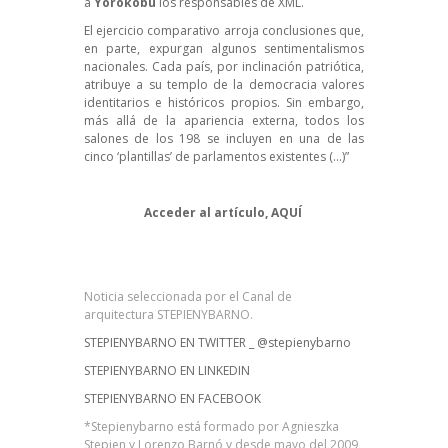
a
Yorokobu
los responsables de XML.
El ejercicio comparativo arroja conclusiones que,
en parte, expurgan algunos sentimentalismos
nacionales. Cada país, por inclinación patriótica,
atribuye a su templo de la democracia valores
identitarios e históricos propios. Sin embargo,
más allá de la apariencia externa, todos los
salones de los 198 se incluyen en una de las
cinco ‘plantillas’ de parlamentos existentes (…)”
Acceder al artículo,
AQUÍ
Noticia seleccionada por el Canal de
arquitectura STEPIENYBARNO.
STEPIENYBARNO EN TWITTER _
@stepienybarno
STEPIENYBARNO EN LINKEDIN
STEPIENYBARNO EN FACEBOOK
*Stepienybarno está formado por Agnieszka
Stepien y Lorenzo Barnó y desde mayo del 2009