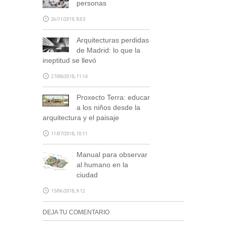
personas
26/11/2019, 8:03
Arquitecturas perdidas
de Madrid: lo que la
ineptitud se llevó
27/08/2018, 11:14
Proxecto Terra: educar
a los niños desde la
arquitectura y el paisaje
11/07/2018, 10:11
Manual para observar
al humano en la
ciudad
15/06/2018, 9:12
DEJA TU COMENTARIO