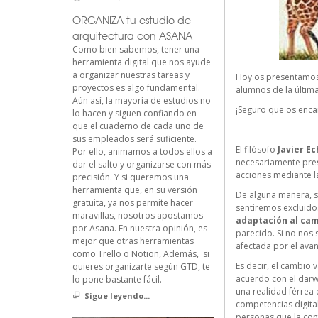
ORGANIZA tu estudio de
arquitectura con ASANA
Como bien sabemos, tener una
herramienta digital que nos ayude
a organizar nuestras tareas y
Hoy os presentamos 
proyectos es algo fundamental.
alumnos de la última
Aún así, la mayoría de estudios no
¡Seguro que os enca
lo hacen y siguen confiando en
que el cuaderno de cada uno de
sus empleados será suficiente.
El filósofo
Javier E
Por ello, animamos a todos ellos a
necesariamente pres
dar el salto y organizarse con más
acciones mediante l
precisión. Y si queremos una
herramienta que, en su versión
De alguna manera, s
gratuita, ya nos permite hacer
sentiremos excluido
maravillas, nosotros apostamos
adaptación al cam
por Asana. En nuestra opinión, es
parecido. Si no nos 
mejor que otras herramientas
afectada por el avan
como Trello o Notion, Además, si
Es decir, el cambio
quieres organizarte según GTD, te
acuerdo con el darwi
lo pone bastante fácil.
una realidad férrea 
Sigue leyendo...
competencias digital
personas que la co