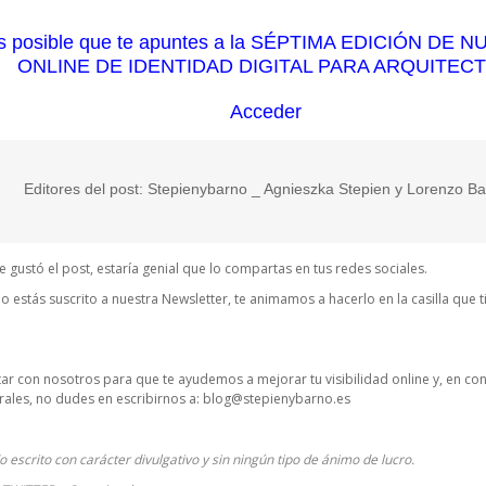
 es posible que te apuntes a la SÉPTIMA EDICIÓN D
ONLINE DE IDENTIDAD DIGITAL PARA ARQUITEC
Acceder
Editores del post:
Stepienybarno
_ Agnieszka Stepien y Lorenzo Ba
e gustó el post, estaría genial que lo compartas en tus redes sociales.
no estás suscrito a nuestra Newsletter, te animamos a hacerlo en la casilla que t
ctar con nosotros para que te ayudemos a mejorar tu visibilidad online y, en co
ales, no dudes en escribirnos a:
blog@stepienybarno.es
o escrito con carácter divulgativo y sin ningún tipo de ánimo de lucro.