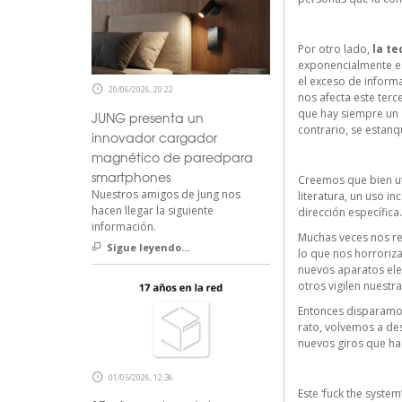
Por otro lado,
la te
exponencialmente es
el exceso de inform
20/06/2026, 20:22
nos afecta este terc
que hay siempre un
JUNG presenta un
contrario, se estanq
innovador cargador
magnético de paredpara
smartphones
Creemos que bien uti
Nuestros amigos de Jung nos
literatura, un uso i
hacen llegar la siguiente
dirección específica
información.
Muchas veces nos rep
Sigue leyendo...
lo que nos horroriz
nuevos aparatos elec
otros vigilen nuest
Entonces disparamos
rato, volvemos a de
nuevos giros que ha
01/05/2026, 12:36
Este ‘fuck the syste