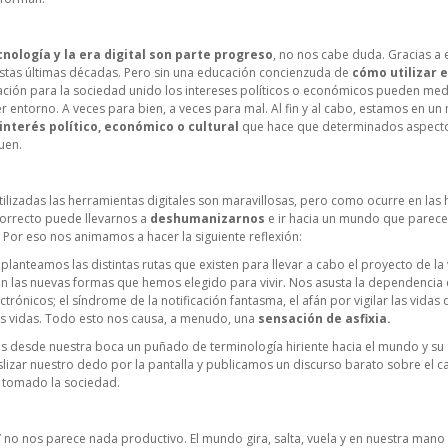
cnología y la era digital son parte progreso
, no nos cabe duda. Gracias a e
tas últimas décadas. Pero sin una educación concienzuda de
cómo utilizar 
ación para la sociedad unido los intereses políticos o económicos pueden med
er entorno. A veces para bien, a veces para mal. Al fin y al cabo, estamos en u
interés político, económico o cultural
que hace que determinados aspectos
uen.
lizadas las herramientas digitales son maravillosas, pero como ocurre en las hi
ncorrecto puede llevarnos a
deshumanizarnos
e ir hacia un mundo que parece
. Por eso nos animamos a hacer la siguiente reflexión:
lanteamos las distintas rutas que existen para llevar a cabo el proyecto de l
an las nuevas formas que hemos elegido para vivir. Nos asusta la dependencia
trónicos; el síndrome de la notificación fantasma, el afán por vigilar las vidas 
ras vidas. Todo esto nos causa, a menudo, una
sensación de asfixia.
 desde nuestra boca un puñado de terminología hiriente hacia el mundo y su 
slizar nuestro dedo por la pantalla y publicamos un discurso barato sobre el 
 tomado la sociedad.
m’ no nos parece nada productivo. El mundo gira, salta, vuela y en nuestra mano 