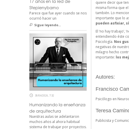
17 años en la red de
quiere decir que ten
Stepienybarno
misma forma que el 
también. Lo mencionab
Parece que fue ayer cuando se nos
importante que lo 
ocurrió hacer un
pueden asfixiar, s
Sigue leyendo...
El ‘no hay trabajo’
entendiendo éste co
Psicología.
Nos gust
negativas de nuestro
milagro hecho contra
importante:
los me
Autores:
Francisco Cam
30/04/2026, 7:32
Psicólogo en Neuroc
Humanizando la enseñanza
Teresa Camin
de arquitectura
Nuestras aulas se adelantaron
Publicista y Comuni
muchos años al ahora habitual
sistema de trabajar por proyectos.