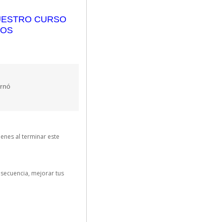
E NUESTRO CURSO
TOS
rnó
ienes al terminar este
nsecuencia, mejorar tus