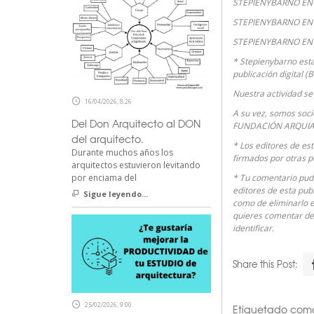
STEPIENYBARNO EN 
STEPIENYBARNO EN 
STEPIENYBARNO EN
*
Stepienybarno
está
publicación digital (
Nuestra actividad se 
16/04/2026, 8:26
A su vez, somos soc
Del Don Arquitecto al DON
FUNDACIÓN ARQUIA
del arquitecto.
* Los editores de es
Durante muchos años los
firmados por otras p
arquitectos estuvieron levitando
por enciama del
* Tu comentario pudi
editores de esta publ
Sigue leyendo...
como de eliminarlo e
quieres comentar de
identificar.
Share this Post:
25/02/2026, 9:00
Etiquetado com