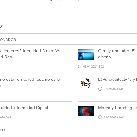
z
or
IONADOS
Quién eres? Identidad Digital Vs
Gently reminder: El 
ad Real
diseño
08/01/2021, 8:02
no estar en la red, esa no es la
L@s arquitect@s y l
n
03/09/2020, 8:01
ilidad + Identidad Digital
Marca y branding pa
020, 8:01
27/07/2020, 8:01
RIO