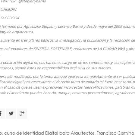
TWITTER _ @stepienybarno
LINKEDIN
 FACEBOOK
 formado por Agnieszka Stepien y Lorenzo Barnó y desde mayo del 2009 estamos
Blog) de arquitectura.
sustenta en tres pilares básicos: la investigación, la publicación y la redacción d
ios cofundadores de
SINERGIA SOSTENIBLE
, redactores de
LA CIUDAD VIVA
y dire
.
ta publicación digital no nos hacemos cargo de de los comentarios y conceptos ve
ersonas, siendo éstos de responsabilidad exclusiva de sus autores.
era ser moderado, por lo tanto, aunque aparezca inmediatamente al ser publicad
icación digital nos reservamos el derecho tanto de editarlo (si fuera necesario, 
n el caso de que se usen expresiones incorrectas (descalificaciones, palabras ma
sde el anonimato puedes hacerlo, aunque, nosotros personalmente, agradece
o:
curso de Identidad Digital para Arquitectos
,
Francisco Camino