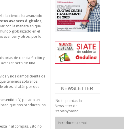
lla la ciencia ha avanzado
estos avances digitales
,
iar con la manera en que
n mundo globalizado en el
 avancen y otros, por lo
storias de ciencia-ficción y
 avanzar pero sin una
a vida y nos damos cuenta de
 que tenemos sobre los
de otros, el afán por que
NEWSLETTER
sinsentido. Y, pasado un
!No te pierdas la
cabreo que nos producen los
Newsletter de
Stepienybarno!
está ir al compás. Esto no