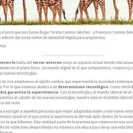
el post que nos hacen llegar Teresa Camino Sánchez y Francisco Camino Sán
 edición del curso online de identidad digital para arquitectos.
nta!
…………………………………………………………..
cheverría
habla del
tercer entorno
como un espacio virtual donde interactua
entes en el plano físico. Un mundo digital en el que compartimos, creamos y 
as nuevas tecnologías.
i no nos adaptamos al rápido cambio que experimenta la sociedad contempor
s. Por lo que estamos atados a un
determinismo tecnológico
. Como decía
bio garantiza la supervivencia.
Con la tecnología y el mundo laboral en el
subimos al caballo de las nuevas tecnologías, nuestra vida en el ámbito laboral e
ce del resto.
 va a escoger a aquellas personas que mejor adaptadas estén a este nuevo en
nismo social en el que prima la supervivencia del más apto dentro de la socied
con la que lidiamos. Esta realidad parte de la premisa que estamos en una soc
es no están bien desarrolladas no estamos a la altura para llevar una vida din
nforman.