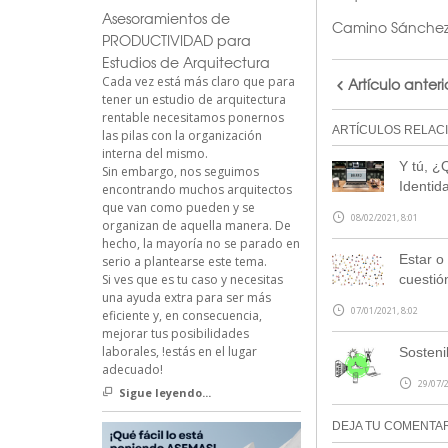
Asesoramientos de
Camino Sánche
PRODUCTIVIDAD para
Estudios de Arquitectura
Cada vez está más claro que para
Artículo anteri
tener un estudio de arquitectura
rentable necesitamos ponernos
ARTÍCULOS RELAC
las pilas con la organización
interna del mismo.
Y tú, ¿
Sin embargo, nos seguimos
Identid
encontrando muchos arquitectos
que van como pueden y se
08/02/2021, 8:01
organizan de aquella manera. De
hecho, la mayoría no se parado en
Estar o 
serio a plantearse este tema.
Si ves que es tu caso y necesitas
cuestió
una ayuda extra para ser más
07/01/2021, 8:02
eficiente y, en consecuencia,
mejorar tus posibilidades
laborales, !estás en el lugar
Sostenib
adecuado!
29/07/2
Sigue leyendo...
DEJA TU COMENTA