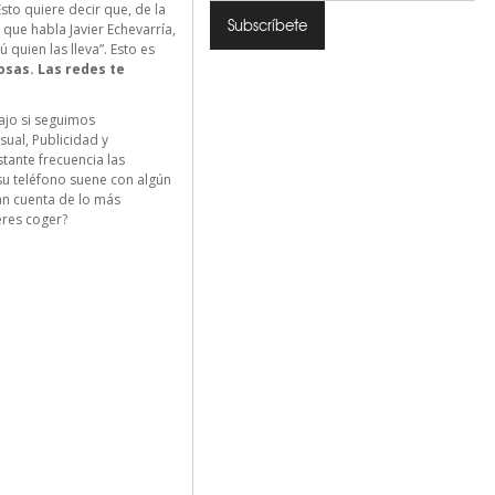
to quiere decir que, de la
que habla Javier Echevarría,
 quien las lleva”. Esto es
osas.
Las redes te
ajo si seguimos
ual, Publicidad y
ante frecuencia las
su teléfono suene con algún
an cuenta de lo más
eres coger?