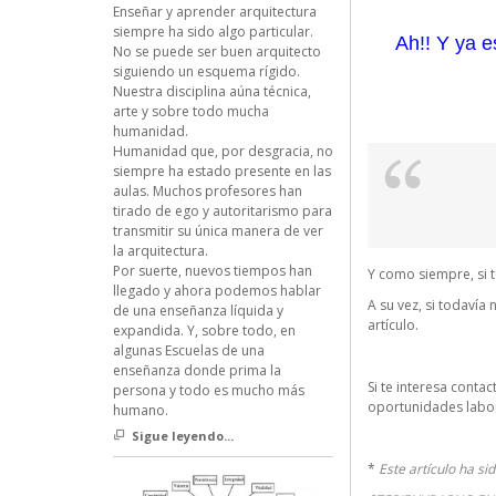
Enseñar y aprender arquitectura
siempre ha sido algo particular.
Ah!! Y ya
No se puede ser buen arquitecto
siguiendo un esquema rígido.
Nuestra disciplina aúna técnica,
arte y sobre todo mucha
humanidad.
Humanidad que, por desgracia, no
siempre ha estado presente en las
aulas. Muchos profesores han
tirado de ego y autoritarismo para
transmitir su única manera de ver
la arquitectura.
Por suerte, nuevos tiempos han
Y como siempre, si t
llegado y ahora podemos hablar
A su vez, si todavía 
de una enseñanza líquida y
artículo.
expandida. Y, sobre todo, en
algunas Escuelas de una
enseñanza donde prima la
Si te interesa conta
persona y todo es mucho más
oportunidades labor
humano.
Sigue leyendo...
*
Este artículo ha sid