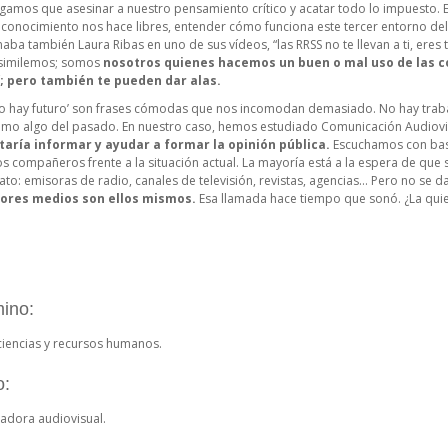
gamos que asesinar a nuestro pensamiento crítico y acatar todo lo impuesto. Es
conocimiento nos hace libres, entender cómo funciona este tercer entorno del 
a también Laura Ribas en uno de sus vídeos, “las RRSS no te llevan a ti, eres tú
asimilemos; somos
nosotros quienes hacemos un buen o mal uso de las c
í; pero también te pueden dar alas.
, ‘no hay futuro’ son frases cómodas que nos incomodan demasiado. No hay trab
mo algo del pasado. En nuestro caso, hemos estudiado Comunicación Audiovis
aría informar y ayudar a formar la opinión pública.
Escuchamos con bast
s compañeros frente a la situación actual. La mayoría está a la espera de que 
to: emisoras de radio, canales de televisión, revistas, agencias… Pero no se d
jores medios son ellos mismos.
Esa llamada hace tiempo que sonó. ¿La qui
ino:
iencias y recursos humanos.
o:
cadora audiovisual.