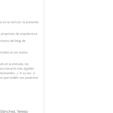
 en la red con la presente
e proyectos de arquitectura.
ctores del blog de
rtidos en los textos
o en la entrada, los
para hacerlo más legible)
lsonantes…). A su vez, si
mos que tod@s nos podamos
 Sánchez
,
Teresa