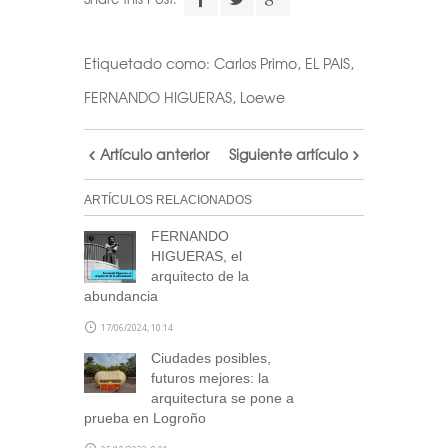
Descarga el
calendario
Etiquetado como:
Carlos Primo
,
EL PAIS
,
Realiza tu suscripción a
FERNANDO HIGUERAS
,
Loewe
nuestra newsletter a través
de este formulario
y accede
Artículo anterior
Siguiente artículo
al archivo descargable del
calendario de Arquitectas
ARTÍCULOS RELACIONADOS
Ocultas.
FERNANDO
Consulta tu correo para
HIGUERAS, el
confirmar la inscripción y
arquitecto de la
recibir noticias de nuestra
abundancia
parte.
17/06/2024, 10:14
Ciudades posibles,
NOTA: En el caso de no haber recibido el
futuros mejores: la
correo de confirmación por nuestra
arquitectura se pone a
parte, escríbenos a
blog@stepienybarno.es
prueba en Logroño