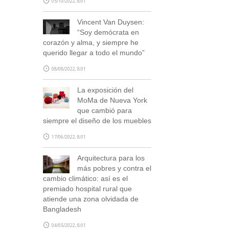
05/10/2022, 8:01
Vincent Van Duysen:
“Soy demócrata en
corazón y alma, y siempre he
querido llegar a todo el mundo”
08/08/2022, 8:01
SUSCRÍBETE
La exposición del
MoMa de Nueva York
que cambió para
siempre el diseño de los muebles
17/06/2022, 8:01
Arquitectura para los
más pobres y contra el
cambio climático: así es el
premiado hospital rural que
atiende una zona olvidada de
Bangladesh
04/05/2022, 8:01