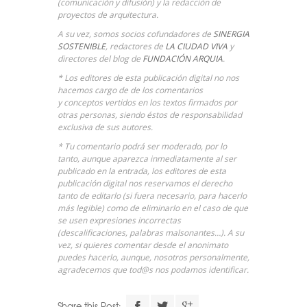
(comunicación y difusión) y la redacción de
proyectos de arquitectura.
A su vez, somos socios cofundadores de
SINERGIA
SOSTENIBLE
,
redactores de
LA CIUDAD VIVA
y
directores del blog de
FUNDACIÓN ARQUIA
.
* Los editores de esta publicación digital no nos
hacemos cargo de de los comentarios
y conceptos vertidos en los textos firmados por
otras personas, siendo éstos de responsabilidad
exclusiva de sus autores.
* Tu comentario podrá ser moderado, por lo
tanto, aunque aparezca inmediatamente al ser
publicado en la entrada, los editores de esta
publicación digital nos reservamos el derecho
tanto de editarlo (si fuera necesario, para hacerlo
más legible) como de eliminarlo en el caso de que
se usen expresiones incorrectas
(descalificaciones, palabras malsonantes…). A su
vez, si quieres comentar desde el anonimato
puedes hacerlo, aunque, nosotros personalmente,
agradecemos que tod@s nos podamos identificar.
Share this Post: