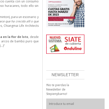
ificio cuenta con un consumo
uso huracanes, todo ello sin
dminton), para un escenario y
ece que ha crecido allí o que
s, Chiangmai Life Architects
 en la flor de loto
, desde
 de arcos de bambú puro que
(…)”
NEWSLETTER
!No te pierdas la
Newsletter de
Stepienybarno!