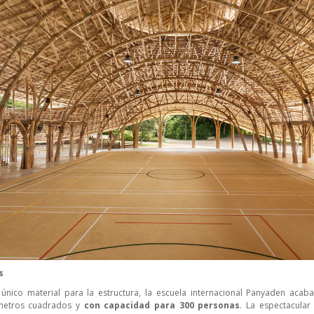
s
ico material para la estructura, la escuela internacional Panyaden acab
metros cuadrados y
con capacidad para 300 personas
. La espectacular