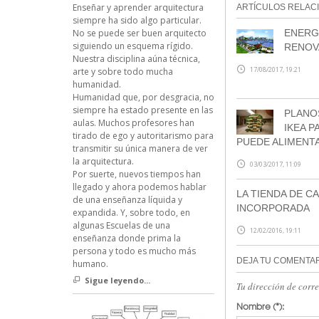
Enseñar y aprender arquitectura
ARTÍCULOS RELAC
siempre ha sido algo particular.
ENERG
No se puede ser buen arquitecto
siguiendo un esquema rígido.
RENOV
Nuestra disciplina aúna técnica,
17/08/2017, 19:21
arte y sobre todo mucha
humanidad.
Humanidad que, por desgracia, no
siempre ha estado presente en las
PLANO
aulas. Muchos profesores han
IKEA P
tirado de ego y autoritarismo para
PUEDE ALIMENTA
transmitir su única manera de ver
la arquitectura.
03/03/2017, 11:09
Por suerte, nuevos tiempos han
llegado y ahora podemos hablar
LA TIENDA DE C
de una enseñanza líquida y
INCORPORADA
expandida. Y, sobre todo, en
algunas Escuelas de una
12/02/2016, 19:11
enseñanza donde prima la
persona y todo es mucho más
DEJA TU COMENTA
humano.
Sigue leyendo...
Tu dirección de corr
Nombre
(*):