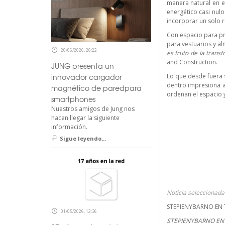
manera natural en el
energético casi nulo
incorporar un solo 
Con espacio para pra
para vestuarios y a
20/06/2026, 20:22
es fruto de la trans
and Construction.
JUNG presenta un
innovador cargador
Lo que desde fuera
dentro impresiona a
magnético de paredpara
ordenan el espacio 
smartphones
Nuestros amigos de Jung nos
hacen llegar la siguiente
información.
Sigue leyendo...
Noticia seleccionad
STEPIENYBARNO EN 
01/05/2026, 12:36
STEPIENYBARNO EN 