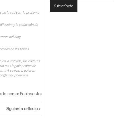
 en la red con la presente
difusión) y la redacción de
ctores del blog
rtidos en los textos
en la entrada, los editores
erlo más legible) como de
…). A su vez, si quieres
 tod@s nos podamos
tado como:
Ecoinventos
Siguiente artículo