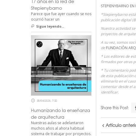
17 años en la red de
STEPIENYBARNO EN
Stepienybarno
Parece que fue ayer cuando se nos
*Stepienybarno está
ocurrió hacer un
publicación digital (
Sigue leyendo...
Nuestra actividad se 
proyectos de arquite
A su vez, somos soc
de
FUNDACIÓN ARQ
* Los editores de es
firmados por otras p
* Tu comentario podr
de esta publicación 
eliminarlo en el cas
comentar desde el 
identificar.
30/04/2026, 7:32
Share this Post:
Humanizando la enseñanza
de arquitectura
Nuestras aulas se adelantaron
Artículo anteri
muchos años al ahora habitual
sistema de trabajar por proyectos.