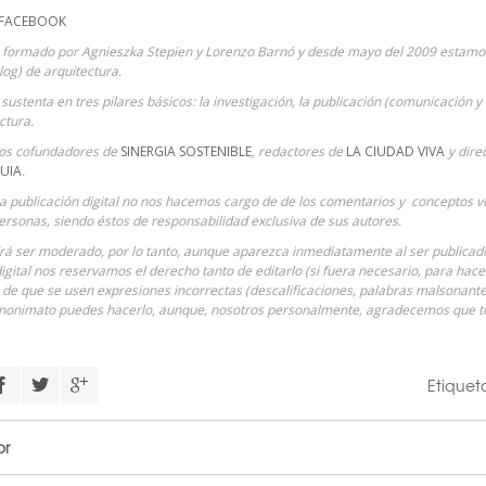
 FACEBOOK
 formado por Agnieszka Stepien y Lorenzo Barnó y desde mayo del 2009 estamos
Blog) de arquitectura.
sustenta en tres pilares básicos: la investigación, la publicación (comunicación y 
ctura.
ios cofundadores de
SINERGIA SOSTENIBLE
, redactores de
LA CIUDAD VIVA
y dire
UIA
.
ta publicación digital no nos hacemos cargo de de los comentarios y conceptos ve
ersonas, siendo éstos de responsabilidad exclusiva de sus autores.
á ser moderado, por lo tanto, aunque aparezca inmediatamente al ser publicado 
digital nos reservamos el derecho tanto de editarlo (si fuera necesario, para hac
o de que se usen expresiones incorrectas (descalificaciones, palabras malsonantes
anonimato puedes hacerlo, aunque, nosotros personalmente, agradecemos que
Etique
or