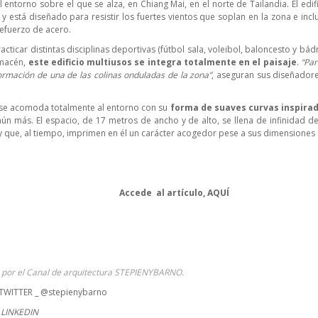
 entorno sobre el que se alza, en Chiang Mai, en el norte de Tailandia. El ed
 y está diseñado para resistir los fuertes vientos que soplan en la zona e incl
refuerzo de acero.
cticar distintas disciplinas deportivas (fútbol sala, voleibol, baloncesto y bá
lmacén,
este edificio multiusos se integra totalmente en el paisaje
.
“Par
formación de una de las colinas onduladas de la zona”
, aseguran sus diseñadore
 se acomoda totalmente al entorno con su
forma de suaves curvas inspirada
ún más. El espacio, de 17 metros de ancho y de alto, se llena de infinidad
y que, al tiempo, imprimen en él un carácter acogedor pese a sus dimensiones 
Accede al artículo,
AQUÍ
a por el Canal de arquitectura STEPIENYBARNO.
TWITTER _ @stepienybarno
LINKEDIN