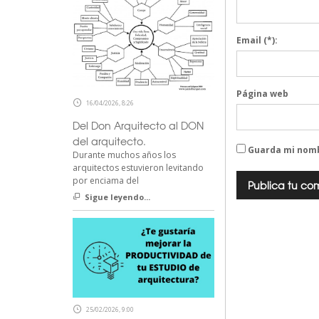
Email
(*):
Página web
16/04/2026, 8:26
Del Don Arquitecto al DON
del arquitecto.
Guarda mi nomb
Durante muchos años los
arquitectos estuvieron levitando
por enciama del
Sigue leyendo...
25/02/2026, 9:00