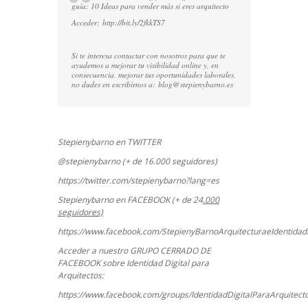
guía: 10 Ideas para vender más si eres arquitecto
Acceder:
http://bit.ly/2fkkTS7
Si te interesa contactar con nosotros para que te
ayudemos a mejorar tu visibilidad online y, en
consecuencia, mejorar tus oportunidades laborales,
no dudes en escribirnos a:
blog@stepienybarno.es
Stepienybarno en TWITTER
@stepienybarno (+ de 16.000 seguidores)
https://twitter.com/stepienybarno?lang=es
Stepienybarno en FACEBOOK (+ de 24
.000
seguidores)
https://www.facebook.com/StepienyBarnoArquitecturaeIdentidadD
Acceder a nuestro GRUPO CERRADO DE
FACEBOOK sobre Identidad Digital para
Arquitectos:
https://www.facebook.com/groups/IdentidadDigitalParaArquitect