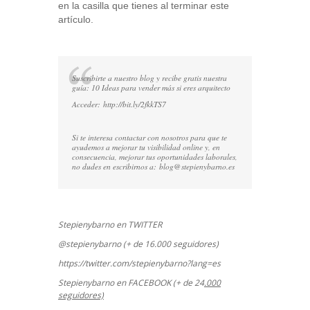
en la casilla que tienes al terminar este
artículo.
Suscribirte a nuestro blog y recibe gratis nuestra
guía: 10 Ideas para vender más si eres arquitecto
Acceder:
http://bit.ly/2fkkTS7
Si te interesa contactar con nosotros para que te
ayudemos a mejorar tu visibilidad online y, en
consecuencia, mejorar tus oportunidades laborales,
no dudes en escribirnos a:
blog@stepienybarno.es
Stepienybarno en TWITTER
@stepienybarno (+ de 16.000 seguidores)
https://twitter.com/stepienybarno?lang=es
Stepienybarno en FACEBOOK (+ de 24
.000
seguidores)