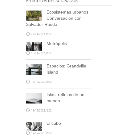
ARTÍCULOS RELACIONADOS
Ecosistemas urbanos.
Conversación con
Salvador Rueda
22/01/2024, 8:02
Metrópolis
15/01/2024, 8:02
Espacios: Grandville
Island
18/12/2023, 8:02
Islas: reflejos de un
mundo
11/12/2023, 8:02
El cubo
17/07/2023, 8:02