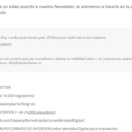
ía no estás suscrito a nuestra Newsletter, te animamos a hacerlo en la c
ulo.
 blog y recibe gratis nuestra guía: 10 Ideas para vender más si eres arquitecto
ly/2fkkTS7
ctar con nosotros para que te ayudemos a mejorar tu visibilidad online y, en consecuencia, mejora
rnos a:
blog@stepienybarno.es
WITTER
e 16.000 seguidores)
stepienybarno?lang=es
ACEBOOK (+ de 24
.000 seguidores)
k.com/StepienyBarnoArquitecturaeIdentidadDigital/
RUPO CERRADO DE FACEBOOK sobre Identidad Digital para Arquitectos: