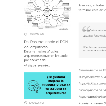
A su vez, si todav
terminar este artíc
Suscribirte a nuestro
16/04/2026, 8:26
Acceder:
http://bit.
Del Don Arquitecto al DON
del arquitecto.
Si te interesa conta
no dudes en escribi
Durante muchos años los
arquitectos estuvieron levitando
por enciama del
Sigue leyendo...
Stepienybarno en T
@stepienybarno (+ d
https://twitter.com/
Stepienybarno en F
https://www.faceboo
25/02/2026, 9:00
Acceder a nuestro G