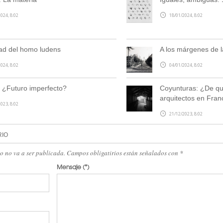
024, 8:02
18/01/2024, 8:02
ad del homo ludens
A los márgenes de la
024, 8:02
04/01/2024, 8:02
¿Futuro imperfecto?
Coyunturas: ¿De qu
arquitectos en Fran
023, 8:02
21/12/2023, 8:02
RIO
eo no va a ser publicada. Campos obligatirios están señalados con
*
Mensaje
(*)