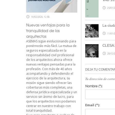
25/01/2
10/02/2026, 12:58
Nuevas ventajas para la
La ciud
tranquilidad de los
11/01/2
arquitectos
ASEMAS sigue evolucionando para
CLESA: 
ponérnoslo más fácil. La mutua de
seguros especializada en la
28/12/2
responsabilidad civil profesional
de los arquitectos ahora ofrece
nuevas ventajas pensadas para la
profesión. Con más de 40 años
DEJA TU COMENTA
acompañando y defendiendo el
ejercicio de la arquitectura, su
Tu dirección de corr
misión sigue siendo ofrecer las
Nombre
(*):
coberturas más completas, una
defensa jurídica especializada y un
servicio sin ánimo de lucro, para
que los arquitectos nos podamos
Email
(*):
centrar en nuestro trabajo con
total tranquilidad.