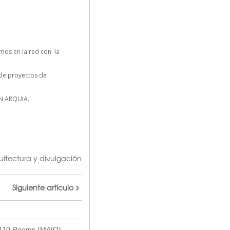
mos en la red con la
n de proyectos de
N ARQUIA.
uitectura y divulgación
Siguiente artículo
 110 Rooms (MAIO)