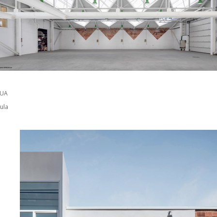
NUA
ula