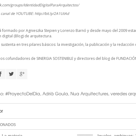
k.com/groups/IdentidadDigitalParaArquitectos/
o canal de YOUTUBE:
http://bit.ly/2A1UtAd
á formado por Agnieszka Stepien y Lorenzo Barnó y desde mayo del 2009 esta
digital (Blog) de arquitectura.
 sustenta en tres pilares básicos: la investigación, la publicación y la redacció
cios cofundadores de
SINERGIA SOSTENIBLE
y directores del blog de FUNDACIÓ
mo:
#ProyectoDelDia
,
Adrià Goula
,
Nua Arquitectures
,
veredes arq
or
IONADOS
 La materia
Iguales, ambiguas: