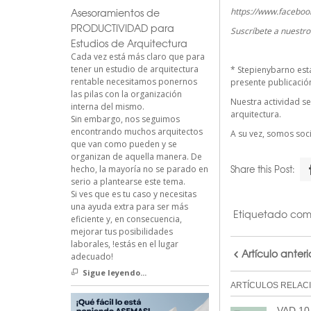
Asesoramientos de
https://www.faceboo
PRODUCTIVIDAD para
Suscríbete a nuestr
Estudios de Arquitectura
Cada vez está más claro que para
tener un estudio de arquitectura
*
Stepienybarno
est
rentable necesitamos ponernos
presente publicación 
las pilas con la organización
Nuestra actividad se
interna del mismo.
arquitectura.
Sin embargo, nos seguimos
encontrando muchos arquitectos
A su vez, somos so
que van como pueden y se
organizan de aquella manera. De
Share this Post:
hecho, la mayoría no se parado en
serio a plantearse este tema.
Si ves que es tu caso y necesitas
una ayuda extra para ser más
Etiquetado co
eficiente y, en consecuencia,
mejorar tus posibilidades
laborales, !estás en el lugar
Artículo anteri
adecuado!
Sigue leyendo...
ARTÍCULOS RELAC
VAD 10.