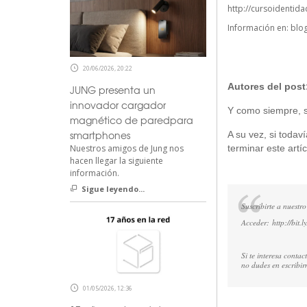
http://cursoidentida
Información en:
blo
20/06/2026, 20:22
Autores del post
JUNG presenta un
innovador cargador
Y como siempre, si
magnético de paredpara
smartphones
A su vez, si todav
Nuestros amigos de Jung nos
terminar este artíc
hacen llegar la siguiente
información.
Sigue leyendo...
Suscribirte a nuestro
Acceder:
http://bit.
Si te interesa conta
no dudes en escribi
01/05/2026, 12:36