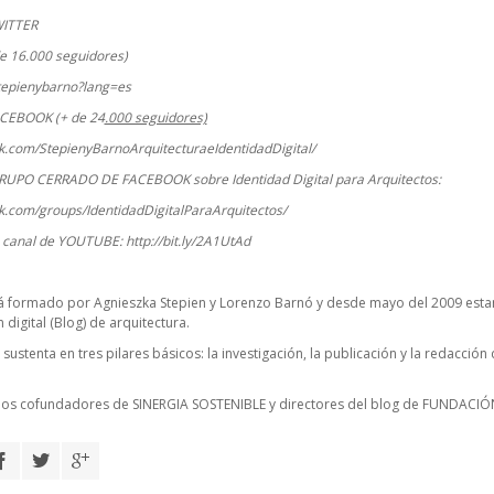
WITTER
e 16.000 seguidores)
stepienybarno?lang=es
ACEBOOK (+ de 24
.000 seguidores)
k.com/StepienyBarnoArquitecturaeIdentidadDigital/
RUPO CERRADO DE FACEBOOK sobre Identidad Digital para Arquitectos:
k.com/groups/IdentidadDigitalParaArquitectos/
o canal de YOUTUBE:
http://bit.ly/2A1UtAd
á formado por Agnieszka Stepien y Lorenzo Barnó y desde mayo del 2009 esta
digital (Blog) de arquitectura.
 sustenta en tres pilares básicos: la investigación, la publicación y la redacció
cios cofundadores de
SINERGIA SOSTENIBLE
y directores del blog de FUNDACIÓ