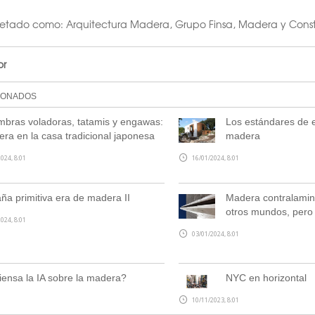
uetado como:
Arquitectura Madera
,
Grupo Finsa
,
Madera y Const
or
IONADOS
mbras voladoras, tatamis y engawas:
Los estándares de ef
ra en la casa tradicional japonesa
madera
024, 8:01
16/01/2024, 8:01
ña primitiva era de madera II
Madera contralamin
otros mundos, pero 
024, 8:01
03/01/2024, 8:01
ensa la IA sobre la madera?
NYC en horizontal
10/11/2023, 8:01