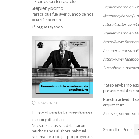
17 años en la red de
Stepienybarno en T
Stepienybarno
Parece que fue ayer cuando se nos
@stepienybarno (+ d
ocurrió hacer un
https://twitter.com/
Sigue leyendo...
Stepienybarno en F
https://www.faceboo
Acceder a nuestro G
https://www.faceboo
Suscríbete a nuestr
*
Stepienybarno
est
presente publicación 
Nuestra actividad se
30/04/2026, 7:32
arquitectura.
Humanizando la enseñanza
A su vez, somos so
de arquitectura
Nuestras aulas se adelantaron
Share this Post:
muchos años al ahora habitual
sistema de trabajar por proyectos.