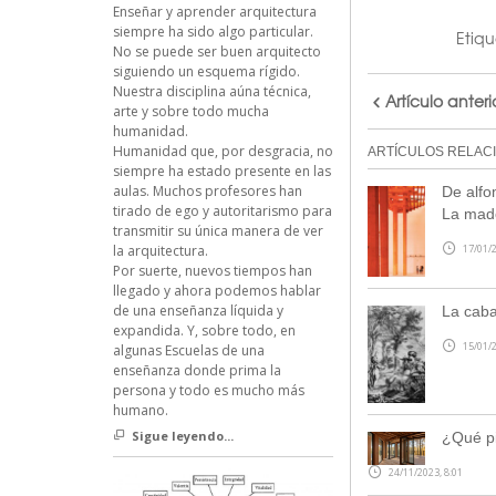
Enseñar y aprender arquitectura
siempre ha sido algo particular.
Etiq
No se puede ser buen arquitecto
siguiendo un esquema rígido.
Nuestra disciplina aúna técnica,
Artículo anteri
arte y sobre todo mucha
humanidad.
Humanidad que, por desgracia, no
ARTÍCULOS RELAC
siempre ha estado presente en las
aulas. Muchos profesores han
De alfo
tirado de ego y autoritarismo para
La made
transmitir su única manera de ver
17/01/2
la arquitectura.
Por suerte, nuevos tiempos han
llegado y ahora podemos hablar
de una enseñanza líquida y
La caba
expandida. Y, sobre todo, en
15/01/2
algunas Escuelas de una
enseñanza donde prima la
persona y todo es mucho más
humano.
Sigue leyendo...
¿Qué pi
24/11/2023, 8:01