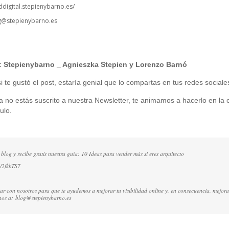
ddigital.stepienybarno.es/
g@stepienybarno.es
:
Stepienybarno
_ Agnieszka Stepien y Lorenzo Barnó
 te gustó el post, estaría genial que lo compartas en tus redes sociale
ía no estás suscrito a nuestra Newsletter, te animamos a hacerlo en la c
ulo.
 blog y recibe gratis nuestra guía: 10 Ideas para vender más si eres arquitecto
ly/2fkkTS7
ctar con nosotros para que te ayudemos a mejorar tu visibilidad online y, en consecuencia, mejora
rnos a:
blog@stepienybarno.es