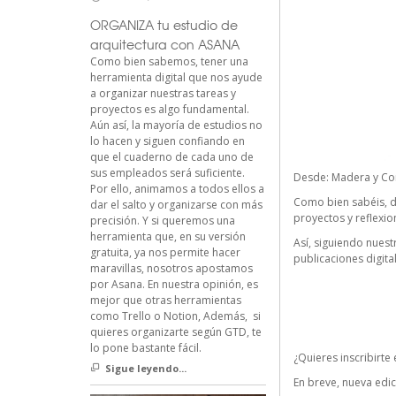
ORGANIZA tu estudio de
arquitectura con ASANA
Como bien sabemos, tener una
herramienta digital que nos ayude
a organizar nuestras tareas y
proyectos es algo fundamental.
Aún así, la mayoría de estudios no
lo hacen y siguen confiando en
que el cuaderno de cada uno de
sus empleados será suficiente.
Desde:
Madera y Co
Por ello, animamos a todos ellos a
Como bien sabéis, d
dar el salto y organizarse con más
proyectos y reflexio
precisión. Y si queremos una
herramienta que, en su versión
Así, siguiendo nues
gratuita, ya nos permite hacer
publicaciones digita
maravillas, nosotros apostamos
por Asana. En nuestra opinión, es
mejor que otras herramientas
como Trello o Notion, Además, si
quieres organizarte según GTD, te
lo pone bastante fácil.
¿Quieres inscribirte
Sigue leyendo...
En breve, nueva edic