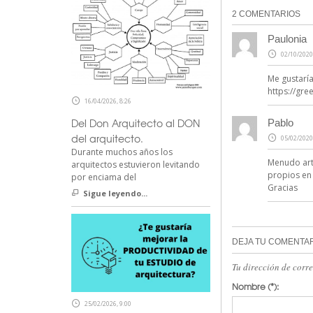
2 COMENTARIOS
Paulonia
02/10/2020
Me gustaría
https://gre
16/04/2026, 8:26
Del Don Arquitecto al DON
Pablo
del arquitecto.
05/02/2020
Durante muchos años los
Menudo art
arquitectos estuvieron levitando
propios en 
por enciama del
Gracias
Sigue leyendo...
DEJA TU COMENTA
Tu dirección de corr
Nombre
(*):
25/02/2026, 9:00