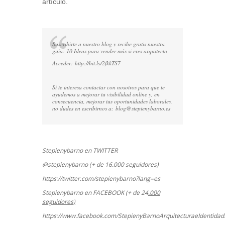
artículo.
Suscribirte a nuestro blog y recibe gratis nuestra
guía: 10 Ideas para vender más si eres arquitecto
Acceder:
http://bit.ly/2fkkTS7
Si te interesa contactar con nosotros para que te
ayudemos a mejorar tu visibilidad online y, en
consecuencia, mejorar tus oportunidades laborales,
no dudes en escribirnos a:
blog@stepienybarno.es
Stepienybarno en TWITTER
@stepienybarno (+ de 16.000 seguidores)
https://twitter.com/stepienybarno?lang=es
Stepienybarno en FACEBOOK (+ de 24
.000
seguidores)
https://www.facebook.com/StepienyBarnoArquitecturaeIdentidadD