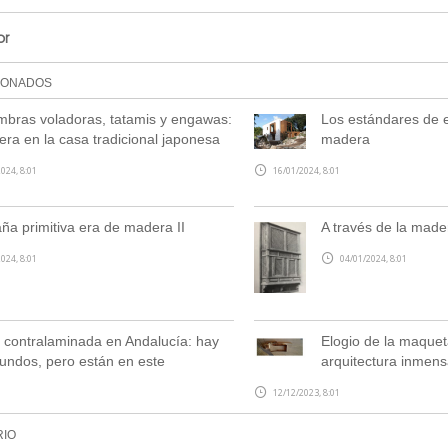
or
IONADOS
mbras voladoras, tatamis y engawas:
Los estándares de ef
ra en la casa tradicional japonesa
madera
024, 8:01
16/01/2024, 8:01
ña primitiva era de madera II
A través de la made
024, 8:01
04/01/2024, 8:01
contralaminada en Andalucía: hay
Elogio de la maqueta
undos, pero están en este
arquitectura inmens
12/12/2023, 8:01
RIO