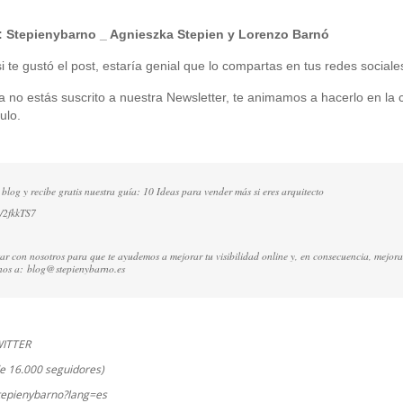
:
Stepienybarno
_ Agnieszka Stepien y Lorenzo Barnó
 te gustó el post, estaría genial que lo compartas en tus redes sociale
ía no estás suscrito a nuestra Newsletter, te animamos a hacerlo en la c
ulo.
 blog y recibe gratis nuestra guía: 10 Ideas para vender más si eres arquitecto
ly/2fkkTS7
ctar con nosotros para que te ayudemos a mejorar tu visibilidad online y, en consecuencia, mejora
rnos a:
blog@stepienybarno.es
WITTER
e 16.000 seguidores)
stepienybarno?lang=es