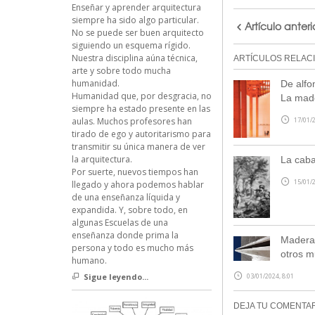
Enseñar y aprender arquitectura
siempre ha sido algo particular.
Artículo anteri
No se puede ser buen arquitecto
siguiendo un esquema rígido.
Nuestra disciplina aúna técnica,
ARTÍCULOS RELAC
arte y sobre todo mucha
humanidad.
De alfo
Humanidad que, por desgracia, no
La made
siempre ha estado presente en las
17/01/2
aulas. Muchos profesores han
tirado de ego y autoritarismo para
transmitir su única manera de ver
la arquitectura.
La caba
Por suerte, nuevos tiempos han
15/01/2
llegado y ahora podemos hablar
de una enseñanza líquida y
expandida. Y, sobre todo, en
algunas Escuelas de una
enseñanza donde prima la
Madera 
persona y todo es mucho más
otros m
humano.
03/01/2024, 8:01
Sigue leyendo...
DEJA TU COMENTA