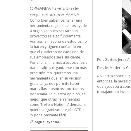
ORGANIZA tu estudio de
arquitectura con ASANA
Como bien sabemos, tener una
herramienta digital que nos ayude
a organizar nuestras tareas y
proyectos es algo fundamental.
Aún así, la mayoría de estudios no
lo hacen y siguen confiando en
que el cuaderno de cada uno de
sus empleados será suficiente.
Por:
Gaztelu Jerez A
Por ello, animamos a todos ellos a
dar el salto y organizarse con más
Desde:
Madera y Co
precisión. Y si queremos una
» Nuestra especial
p
herramienta que, en su versión
entonces, la necesi
gratuita, ya nos permite hacer
que ayudaba a concen
maravillas, nosotros apostamos
trabajando o investig
por Asana. En nuestra opinión, es
mejor que otras herramientas
como Trello o Notion, Además, si
quieres organizarte según GTD, te
lo pone bastante fácil.
Sigue leyendo...