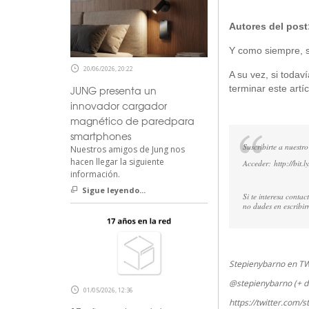
Autores del post
Y como siempre, si
20/06/2026, 20:22
A su vez, si todav
terminar este artíc
JUNG presenta un
innovador cargador
magnético de paredpara
smartphones
Suscribirte a nuestro
Nuestros amigos de Jung nos
hacen llegar la siguiente
Acceder:
http://bit.
información.
Sigue leyendo...
Si te interesa conta
no dudes en escribi
Stepienybarno en T
@stepienybarno (+ d
01/05/2026, 12:36
https://twitter.com/