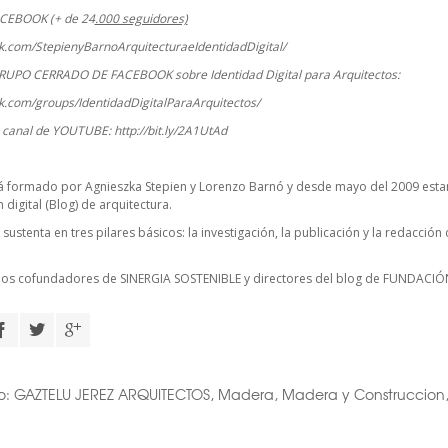
ACEBOOK (+ de 24
.000 seguidores)
k.com/StepienyBarnoArquitecturaeIdentidadDigital/
RUPO CERRADO DE FACEBOOK sobre Identidad Digital para Arquitectos:
k.com/groups/IdentidadDigitalParaArquitectos/
o canal de YOUTUBE:
http://bit.ly/2A1UtAd
á formado por Agnieszka Stepien y Lorenzo Barnó y desde mayo del 2009 esta
digital (Blog) de arquitectura.
 sustenta en tres pilares básicos: la investigación, la publicación y la redacció
cios cofundadores de
SINERGIA SOSTENIBLE
y directores del blog de FUNDACIÓ
o:
GAZTELU JEREZ ARQUITECTOS
,
Madera
,
Madera y Construccion