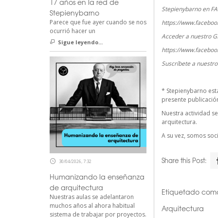
17 años en la red de
Stepienybarno en F
Stepienybarno
Parece que fue ayer cuando se nos
https://www.faceboo
ocurrió hacer un
Acceder a nuestro G
Sigue leyendo...
https://www.faceboo
Suscríbete a nuestr
*
Stepienybarno
est
presente publicación 
Nuestra actividad se
arquitectura.
A su vez, somos so
Share this Post:
30/04/2026, 7:32
Humanizando la enseñanza
de arquitectura
Etiquetado com
Nuestras aulas se adelantaron
muchos años al ahora habitual
Arquitectura
sistema de trabajar por proyectos.