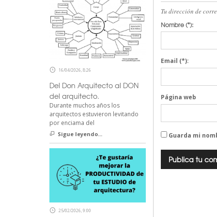
Tu dirección de corr
Nombre
(*):
Email
(*):
16/04/2026, 8:26
Del Don Arquitecto al DON
del arquitecto.
Página web
Durante muchos años los
arquitectos estuvieron levitando
por enciama del
Sigue leyendo...
Guarda mi nomb
25/02/2026, 9:00