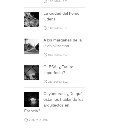
18/01/2024, 8:02
La ciudad del homo
ludens
11/01/2024, 8:02
A los márgenes de la
invisibilización
04/01/2024, 8:02
CLESA: ¿Futuro
imperfecto?
28/12/2023, 8:02
Coyunturas: ¿De qué
estamos hablando los
arquitectos en
Francia?
21/12/2023, 8:02