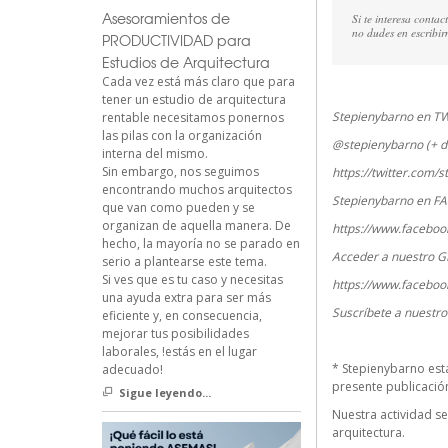
Asesoramientos de
Si te interesa conta
no dudes en escribi
PRODUCTIVIDAD para
Estudios de Arquitectura
Cada vez está más claro que para
tener un estudio de arquitectura
Stepienybarno en T
rentable necesitamos ponernos
las pilas con la organización
@stepienybarno (+ d
interna del mismo.
Sin embargo, nos seguimos
https://twitter.com/
encontrando muchos arquitectos
Stepienybarno en F
que van como pueden y se
organizan de aquella manera. De
https://www.faceboo
hecho, la mayoría no se parado en
Acceder a nuestro G
serio a plantearse este tema.
Si ves que es tu caso y necesitas
https://www.faceboo
una ayuda extra para ser más
Suscríbete a nuestr
eficiente y, en consecuencia,
mejorar tus posibilidades
laborales, !estás en el lugar
*
Stepienybarno
est
adecuado!
presente publicación 
Sigue leyendo...
Nuestra actividad se
arquitectura.