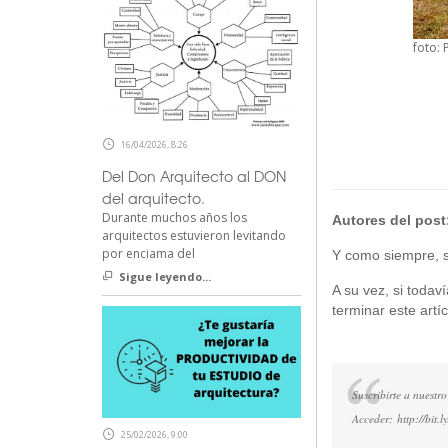
foto:
16/04/2026, 8:26
Del Don Arquitecto al DON
del arquitecto.
Durante muchos años los
Autores del post
arquitectos estuvieron levitando
por enciama del
Y como siempre, si
Sigue leyendo...
A su vez, si todav
terminar este artíc
Suscribirte a nuestro
Acceder:
http://bit.
25/02/2026, 9:00