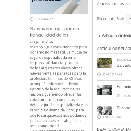
A su vez, somos so
Share this Post:
10/02/2026, 12:58
Nuevas ventajas para la
tranquilidad de los
Artículo anteri
arquitectos
ASEMAS sigue evolucionando para
ARTÍCULOS RELAC
ponérnoslo más fácil. La mutua de
seguros especializada en la
Ecosist
responsabilidad civil profesional
Salvad
de los arquitectos ahora ofrece
nuevas ventajas pensadas para la
22/01/2024, 8:02
profesión. Con más de 40 años
acompañando y defendiendo el
Espacio
ejercicio de la arquitectura, su
misión sigue siendo ofrecer las
18/12/2
coberturas más completas, una
defensa jurídica especializada y un
El cubo
servicio sin ánimo de lucro, para
que los arquitectos nos podamos
17/07/2023, 8:02
centrar en nuestro trabajo con
total tranquilidad.
DEJA TU COMENTA