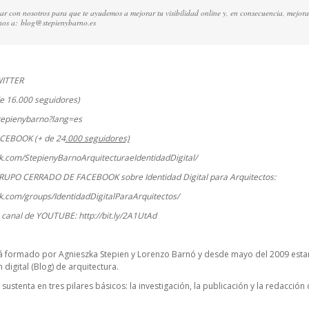
ctar con nosotros para que te ayudemos a mejorar tu visibilidad online y, en consecuencia, mejora
rnos a:
blog@stepienybarno.es
WITTER
e 16.000 seguidores)
stepienybarno?lang=es
ACEBOOK (+ de 24
.000 seguidores)
k.com/StepienyBarnoArquitecturaeIdentidadDigital/
RUPO CERRADO DE FACEBOOK sobre Identidad Digital para Arquitectos:
k.com/groups/IdentidadDigitalParaArquitectos/
o canal de YOUTUBE:
http://bit.ly/2A1UtAd
á formado por Agnieszka Stepien y Lorenzo Barnó y desde mayo del 2009 esta
digital (Blog) de arquitectura.
 sustenta en tres pilares básicos: la investigación, la publicación y la redacció