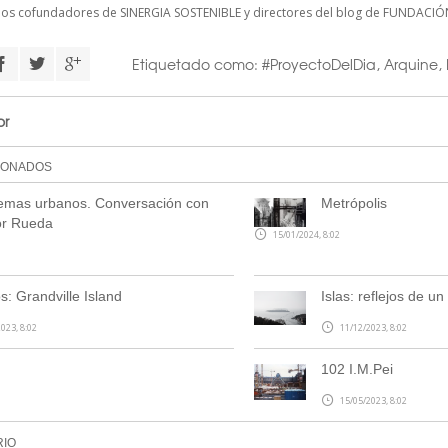
cios cofundadores de
SINERGIA SOSTENIBLE
y directores del blog de FUNDACIÓ
Etiquetado como:
#ProyectoDelDia
,
Arquine
,
or
IONADOS
emas urbanos. Conversación con
Metrópolis
or Rueda
15/01/2024, 8:02
s: Grandville Island
Islas: reflejos de u
023, 8:02
11/12/2023, 8:02
102 I.M.Pei
15/05/2023, 8:02
RIO