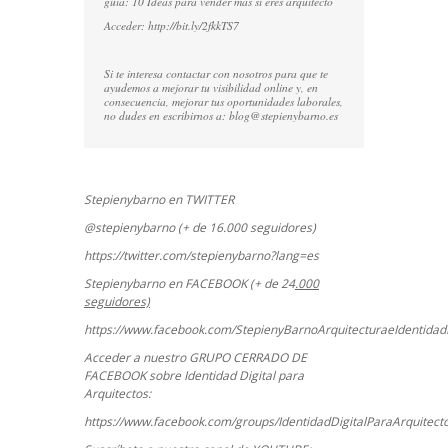
guía: 10 Ideas para vender más si eres arquitecto
Acceder:
http://bit.ly/2fkkTS7
Si te interesa contactar con nosotros para que te
ayudemos a mejorar tu visibilidad online y, en
consecuencia, mejorar tus oportunidades laborales,
no dudes en escribirnos a:
blog@stepienybarno.es
Stepienybarno en TWITTER
@stepienybarno (+ de 16.000 seguidores)
https://twitter.com/stepienybarno?lang=es
Stepienybarno en FACEBOOK (+ de 24
.000
seguidores)
https://www.facebook.com/StepienyBarnoArquitecturaeIdentidadD
Acceder a nuestro GRUPO CERRADO DE
FACEBOOK sobre Identidad Digital para
Arquitectos:
https://www.facebook.com/groups/IdentidadDigitalParaArquitect