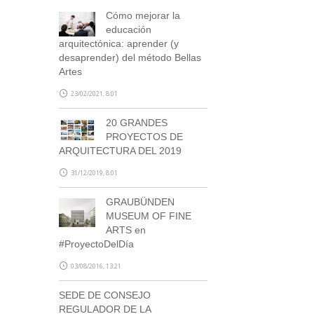
Cómo mejorar la
educación
arquitectónica: aprender (y
desaprender) del método Bellas
Artes
23/02/2021, 8:01
20 GRANDES
PROYECTOS DE
ARQUITECTURA DEL 2019
31/12/2019, 8:01
GRAUBÜNDEN
MUSEUM OF FINE
ARTS en
#ProyectoDelDía
03/08/2016, 13:21
SEDE DE CONSEJO
REGULADOR DE LA