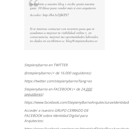
Suscribirte a nuestro blog y recibe gratis nuestra
guía: 10 Ideas para vender más si eres arquitecto
Acceder:
http://bit.ly/2fkkTS7
Si te interesa contactar con nosotros para que te
ayudemos a mejorar tu visibilidad online y, en
consecuencia, mejorar tus oportunidades laborales,
no dudes en escribirnos a:
blog@stepienybarno.es
Stepienybarno en TWITTER
@stepienybarno (+ de 16.000 seguidores)
https://twitter.com/stepienybarno?lang=es
Stepienybarno en FACEBOOK (+ de 24
.000
seguidores)
https://www.facebook.com/StepienyBarnoArquitecturaeIdentidadD
Acceder a nuestro GRUPO CERRADO DE
FACEBOOK sobre Identidad Digital para
Arquitectos:
https://www.facebook.com/groups/IdentidadDigitalParaArquitect