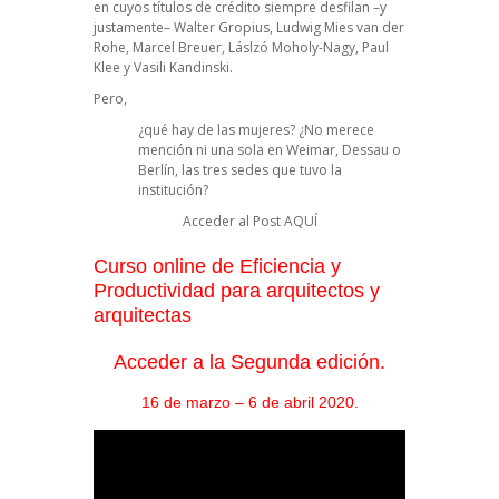
en cuyos títulos de crédito siempre desfilan –y
justamente– Walter Gropius, Ludwig Mies van der
Rohe, Marcel Breuer, Láslzó Moholy-Nagy, Paul
Klee y Vasili Kandinski.
Pero,
¿qué hay de las mujeres? ¿No merece
mención ni una sola en Weimar, Dessau o
Berlín, las tres sedes que tuvo la
institución?
Acceder al Post
AQUÍ
Curso online de Eficiencia y
Productividad para arquitectos y
arquitectas
Acceder a la Segunda edición.
16 de marzo – 6 de abril 2020.