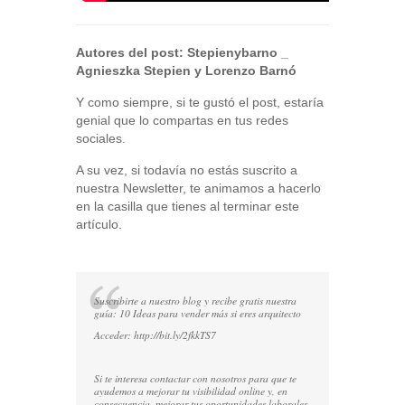
Autores del post:
Stepienybarno
_
Agnieszka Stepien y Lorenzo Barnó
Y como siempre, si te gustó el post, estaría
genial que lo compartas en tus redes
sociales.
A su vez, si todavía no estás suscrito a
nuestra Newsletter, te animamos a hacerlo
en la casilla que tienes al terminar este
artículo.
Suscribirte a nuestro blog y recibe gratis nuestra
guía: 10 Ideas para vender más si eres arquitecto
Acceder:
http://bit.ly/2fkkTS7
Si te interesa contactar con nosotros para que te
ayudemos a mejorar tu visibilidad online y, en
consecuencia, mejorar tus oportunidades laborales,