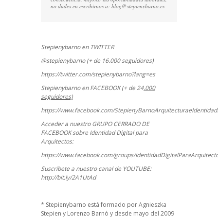
no dudes en escribirnos a:
blog@stepienybarno.es
Stepienybarno en TWITTER
@stepienybarno (+ de 16.000 seguidores)
https://twitter.com/stepienybarno?lang=es
Stepienybarno en FACEBOOK (+ de 24
.000
seguidores)
https://www.facebook.com/StepienyBarnoArquitecturaeIdentidadD
Acceder a nuestro GRUPO CERRADO DE
FACEBOOK sobre Identidad Digital para
Arquitectos:
https://www.facebook.com/groups/IdentidadDigitalParaArquitect
Suscríbete a nuestro canal de YOUTUBE:
http://bit.ly/2A1UtAd
*
Stepienybarno
está formado por Agnieszka
Stepien y Lorenzo Barnó y desde mayo del 2009