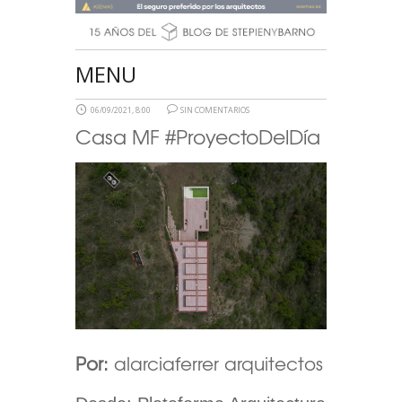
MENU
06/09/2021, 8:00
SIN COMENTARIOS
Casa MF #ProyectoDelDía
Por:
alarciaferrer arquitectos