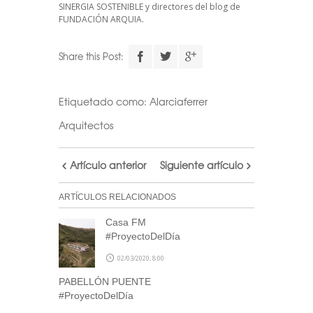
SINERGIA SOSTENIBLE
y directores del blog de
FUNDACIÓN ARQUIA.
Descarga el
Share this Post:
calendario
Etiquetado como:
Alarciaferrer
Realiza tu suscripción a
Arquitectos
nuestra newsletter a través
de este formulario
y accede
Artículo anterior
Siguiente artículo
al archivo descargable del
calendario de Arquitectas
ARTÍCULOS RELACIONADOS
Ocultas.
Casa FM
Consulta tu correo para
#ProyectoDelDía
confirmar la inscripción y
02/03/2020, 8:00
recibir noticias de nuestra
parte.
PABELLÓN PUENTE
#ProyectoDelDía
NOTA: En el caso de no haber recibido el