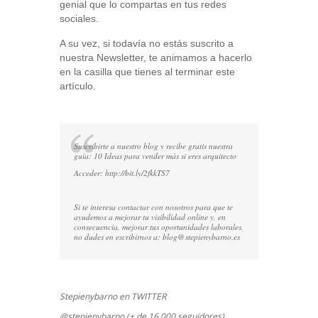
genial que lo compartas en tus redes
sociales.
A su vez, si todavía no estás suscrito a
nuestra Newsletter, te animamos a hacerlo
en la casilla que tienes al terminar este
artículo.
Suscribirte a nuestro blog y recibe gratis nuestra
guía: 10 Ideas para vender más si eres arquitecto
Acceder:
http://bit.ly/2fkkTS7
Si te interesa contactar con nosotros para que te
ayudemos a mejorar tu visibilidad online y, en
consecuencia, mejorar tus oportunidades laborales,
no dudes en escribirnos a:
blog@stepienybarno.es
Stepienybarno en TWITTER
@stepienybarno (+ de 16.000 seguidores)