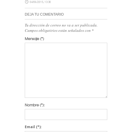
04/06/2015, 13:30
correo de confirmación por nuestra
parte, escríbenos a
DEJA TU COMENTARIO
blog@stepienybarno.es
Tu dirección de correo no va a ser publicada.
Campos obligatirios están señalados con
*
Mensaje
(*)
SUSCRÍBETE
Nombre
(*):
Email
(*):