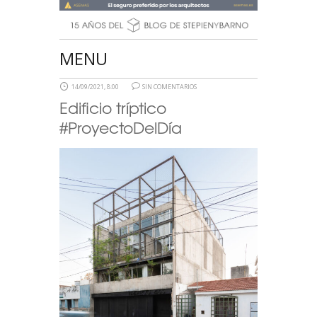
MENU
14/09/2021, 8:00
SIN COMENTARIOS
Edificio tríptico
#ProyectoDelDía