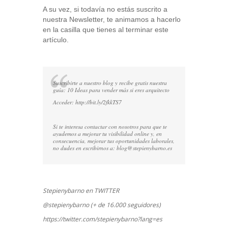
A su vez, si todavía no estás suscrito a
nuestra Newsletter, te animamos a hacerlo
en la casilla que tienes al terminar este
artículo.
Suscribirte a nuestro blog y recibe gratis nuestra
guía: 10 Ideas para vender más si eres arquitecto
Acceder:
http://bit.ly/2fkkTS7
Si te interesa contactar con nosotros para que te
ayudemos a mejorar tu visibilidad online y, en
consecuencia, mejorar tus oportunidades laborales,
no dudes en escribirnos a:
blog@stepienybarno.es
Stepienybarno en TWITTER
@stepienybarno (+ de 16.000 seguidores)
https://twitter.com/stepienybarno?lang=es