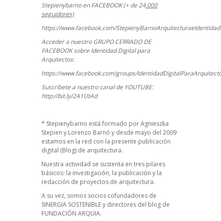
Stepienybarno en FACEBOOK (+ de 24
.000
seguidores)
https://www.facebook.com/StepienyBarnoArquitecturaeIdentidadD
Acceder a nuestro GRUPO CERRADO DE
FACEBOOK sobre Identidad Digital para
Arquitectos:
https://www.facebook.com/groups/IdentidadDigitalParaArquitect
Suscríbete a nuestro canal de YOUTUBE:
http://bit.ly/2A1UtAd
*
Stepienybarno
está formado por Agnieszka
Stepien y Lorenzo Barnó y desde mayo del 2009
estamos en la red con la presente publicación
digital (Blog) de arquitectura.
Nuestra actividad se sustenta en tres pilares
básicos: la investigación, la publicación y la
redacción de proyectos de arquitectura.
A su vez, somos socios cofundadores de
SINERGIA SOSTENIBLE
y directores del blog de
FUNDACIÓN ARQUIA.