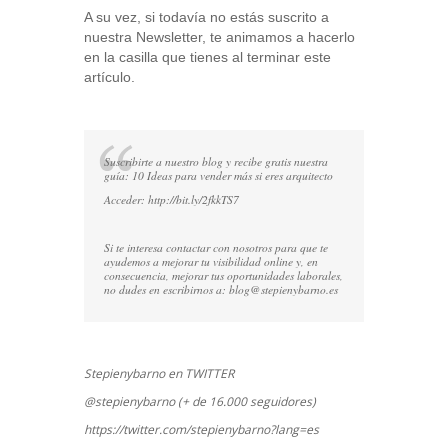
A su vez, si todavía no estás suscrito a
nuestra Newsletter, te animamos a hacerlo
en la casilla que tienes al terminar este
artículo.
Suscribirte a nuestro blog y recibe gratis nuestra
guía: 10 Ideas para vender más si eres arquitecto
Acceder:
http://bit.ly/2fkkTS7
Si te interesa contactar con nosotros para que te
ayudemos a mejorar tu visibilidad online y, en
consecuencia, mejorar tus oportunidades laborales,
no dudes en escribirnos a:
blog@stepienybarno.es
Stepienybarno en TWITTER
@stepienybarno (+ de 16.000 seguidores)
https://twitter.com/stepienybarno?lang=es