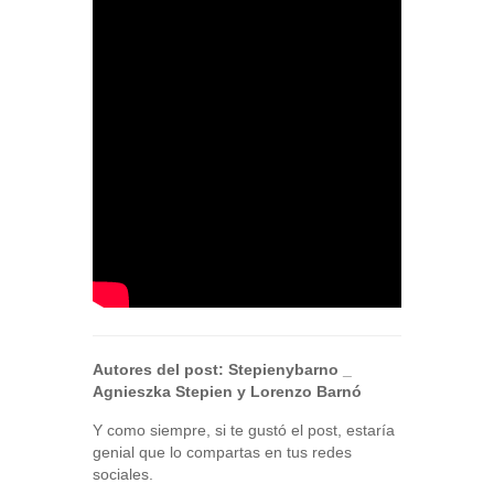
Autores del post:
Stepienybarno
_
Agnieszka Stepien y Lorenzo Barnó
Y como siempre, si te gustó el post, estaría
genial que lo compartas en tus redes
sociales.