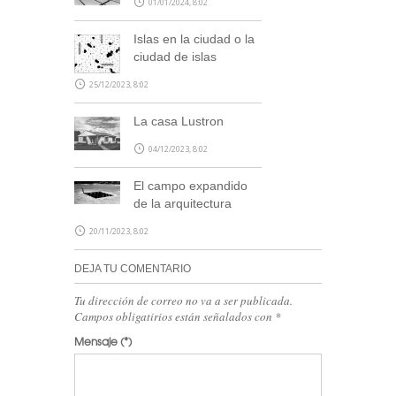
01/01/2024, 8:02
blog@stepienybarno.es
Islas en la ciudad o la
ciudad de islas
25/12/2023, 8:02
La casa Lustron
04/12/2023, 8:02
SUSCRÍBETE
El campo expandido
de la arquitectura
20/11/2023, 8:02
DEJA TU COMENTARIO
Tu dirección de correo no va a ser publicada.
Campos obligatirios están señalados con
*
Mensaje
(*)