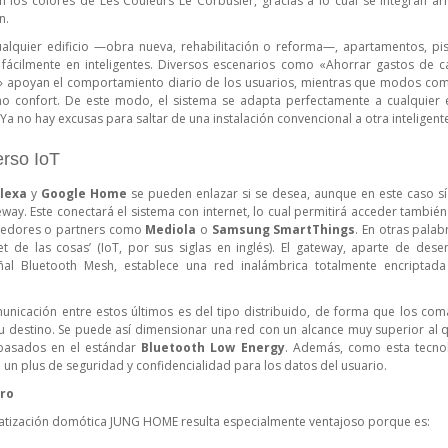
 los colores de Les Couleurs Le Corbusier, gracias a lo cual se integran 
n.
quier edificio —obra nueva, rehabilitación o reforma—, apartamentos, piso
fácilmente en inteligentes. Diversos escenarios como «Ahorrar gastos de c
» apoyan el comportamiento diario de los usuarios, mientras que modos co
o confort. De este modo, el sistema se adapta perfectamente a cualquier e
Ya no hay excusas para saltar de una instalación convencional a otra inteligente
erso IoT
lexa
y
Google
Home
se pueden enlazar si se desea, aunque en este caso sí
ay. Este conectará el sistema con internet, lo cual permitirá acceder también
eedores o partners como
Mediola
o
Samsung
SmartThings
. En otras palab
t de las cosas’ (IoT, por sus siglas en inglés). El gateway, aparte de des
ñal Bluetooth Mesh, establece una red inalámbrica totalmente encriptada
unicación entre estos últimos es del tipo distribuido, de forma que los co
su destino. Se puede así dimensionar una red con un alcance muy superior al q
basados en el estándar
Bluetooth
Low
Energy
. Además, como esta tecno
e un plus de seguridad y confidencialidad para los datos del usuario.
ro
atización domótica JUNG HOME resulta especialmente ventajoso porque es: