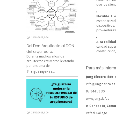
que los clien
Flexible.
El 
estandarizad
dispositivos.
proveedores
16/04/2026, 8:26
Alta calidad
Del Don Arquitecto al DON
calidad super
del arquitecto.
construcción,
Durante muchos años los
arquitectos estuvieron levitando
por enciama del
Para más inform
Sigue leyendo...
Jung Electro Ibéri
info@jungiberica.es
93 844 58 30
www.jung.de/es
e-Concepto, Comu
25/02/2026, 9:00
Rafael Gallego