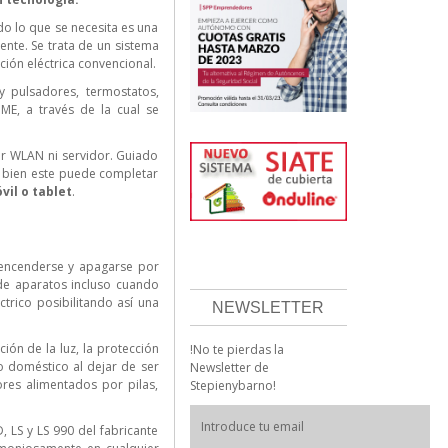
do lo que se necesita es una
ente. Se trata de un sistema
ión eléctrica convencional.
y pulsadores, termostatos,
E, a través de la cual se
er WLAN ni servidor. Guiado
 si bien este puede completar
vil o
tablet
.
ncenderse y apagarse por
de aparatos incluso cuando
trico posibilitando así una
NEWSLETTER
ión de la luz, la protección
!No te pierdas la
o doméstico al dejar de ser
Newsletter de
res alimentados por pilas,
Stepienybarno!
 LS y LS 990 del fabricante