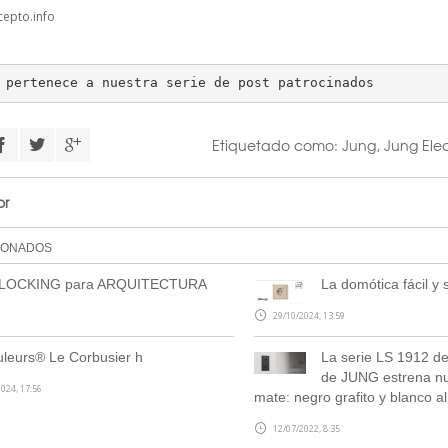
epto.info
 pertenece a nuestra serie de post patrocinados
Etiquetado como:
Jung
,
Jung Elec
or
IONADOS
BLOCKING para ARQUITECTURA
La domótica fácil y 
29/10/2024, 13:59
leurs® Le Corbusier h
La serie LS 1912 d
de JUNG estrena n
024, 17:56
mate: negro grafito y blanco a
12/07/2022, 8:35