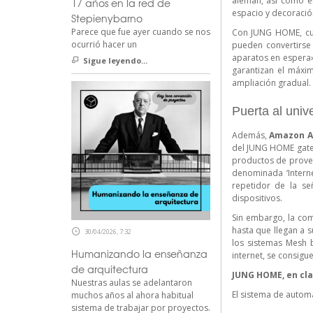
alemán, así como en
17 años en la red de
espacio y decoració
Stepienybarno
Parece que fue ayer cuando se nos
Con JUNG HOME, cual
ocurrió hacer un
pueden convertirse 
aparatos en espera
Sigue leyendo...
garantizan el máxim
ampliación gradual. 
Puerta al univ
Además,
Amazon
A
del JUNG HOME gatew
productos de prov
denominada ‘Interne
repetidor de la se
dispositivos.
Sin embargo, la com
hasta que llegan a 
30/04/2026, 7:32
los sistemas Mesh 
Humanizando la enseñanza
internet, se consigu
de arquitectura
JUNG HOME, en cla
Nuestras aulas se adelantaron
El sistema de autom
muchos años al ahora habitual
sistema de trabajar por proyectos.