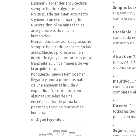
Enseñar y aprender arquitectura
Simple.
Los e
siempre ha sido algo particular.
reguladores,
No se puede ser buen arquitecto
como la de un
siguiendo un esquema rígido.
Nuestra disciplina aúna técnica,
arte y sobre todo mucha
Escalable.
D
humanidad.
conectada en 
Humanidad que, por desgracia, no
consumo de en
siempre ha estado presente en las
aulas. Muchos profesores han
Atractivo.
To
tirado de ego y autoritarismo para
JUNG, y el cl
transmitir su única manera de ver
sistema se ad
la arquitectura.
Por suerte, nuevos tiempos han
llegado y ahora podemos hablar
Intuitivo.
Un
de una enseñanza líquida y
contacto con
expandida. Y, sobre todo, en
completa y el
algunas Escuelas de una
enseñanza donde prima la
Directo.
En c
persona y todo es mucho más
todas las tec
humano.
puesta en ma
Sigue leyendo...
Seguro.
Toda
comunicación 