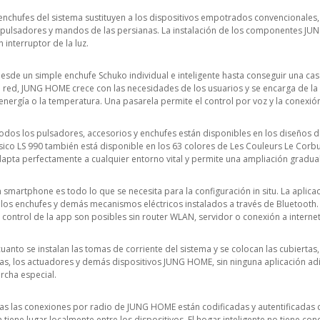
nchufes del sistema sustituyen a los dispositivos empotrados convencionales, 
 pulsadores y mandos de las persianas. La instalación de los componentes JUN
 interruptor de la luz.
esde un simple enchufe Schuko individual e inteligente hasta conseguir una c
red, JUNG HOME crece con las necesidades de los usuarios y se encarga de la lu
ergía o la temperatura. Una pasarela permite el control por voz y la conexión
dos los pulsadores, accesorios y enchufes están disponibles en los diseños de 
ásico LS 990 también está disponible en los 63 colores de Les Couleurs Le Corb
apta perfectamente a cualquier entorno vital y permite una ampliación gradual
 smartphone es todo lo que se necesita para la configuración in situ. La apli
 los enchufes y demás mecanismos eléctricos instalados a través de Bluetooth
 control de la app son posibles sin router WLAN, servidor o conexión a internet
uanto se instalan las tomas de corriente del sistema y se colocan las cubierta
las, los actuadores y demás dispositivos JUNG HOME, sin ninguna aplicación adi
rcha especial.
s las conexiones por radio de JUNG HOME están codificadas y autentificadas c
tiene lugar localmente entre los dispositivos. El hogar inteligente no tiene con