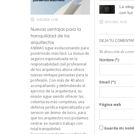
La eleg
con luz
10/02/2026, 12:58
02/11/2021, 10:53
Nuevas ventajas para la
tranquilidad de los
DEJA TU COMENTA
arquitectos
ASEMAS sigue evolucionando para
Tu dirección de corr
ponérnoslo más fácil. La mutua de
seguros especializada en la
Nombre
(*):
responsabilidad civil profesional
de los arquitectos ahora ofrece
nuevas ventajas pensadas para la
profesión. Con más de 40 años
Email
(*):
acompañando y defendiendo el
ejercicio de la arquitectura, su
misión sigue siendo ofrecer las
coberturas más completas, una
Página web
defensa jurídica especializada y un
servicio sin ánimo de lucro, para
que los arquitectos nos podamos
centrar en nuestro trabajo con
Guarda mi nomb
total tranquilidad.