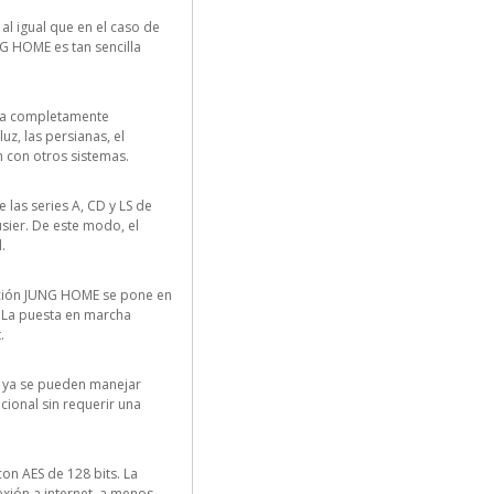
al igual que en el caso de
G HOME es tan sencilla
asa completamente
z, las persianas, el
 con otros sistemas.
las series A, CD y LS de
usier. De este modo, el
.
cación JUNG HOME se pone en
. La puesta en marcha
.
s, ya se pueden manejar
cional sin requerir una
on AES de 128 bits. La
exión a internet, a menos