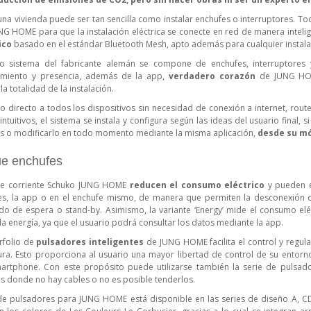
 una vivienda puede ser tan sencilla como instalar enchufes o interruptores. To
NG H
OME
para que la instalación eléctrica se conecte en red de manera intelig
ico
basado en el estándar Bluetooth Mesh, apto además para cualquier instalac
vo sistema del fabricante alemán se compone de enchufes, interruptores 
imiento y presencia, además de la app,
verdadero corazón
de JUNG HOM
la totalidad de la instalación.
o directo a todos los dispositivos sin necesidad de conexión a internet, rout
ntuitivos, el sistema se instala y configura según las ideas del usuario final,
s o modificarlo en todo momento mediante la misma aplicación,
desde su mó
e enchufes
de corriente Schuko JUNG HOME
reducen
el
consumo
eléctrico
y pueden e
s, la app o en el enchufe
mismo
, de manera que permiten la desconexión 
o de espera o stand-by. Asimismo, la variante ‘Energy’ mide el consumo eléc
 la energía, ya que el usuario podrá consultar los datos mediante la app.
rfolio de
pulsadores inteligentes
de JUNG HOME facilita el control y regulac
ura. Esto proporciona al usuario una mayor libertad de control de su entorn
artphone. Con este propósito puede utilizarse también la serie de pulsado
es donde no hay cables o no es posible tenderlos.
 pulsadores para JUNG HOME está disponible en las series de diseño A, CD,