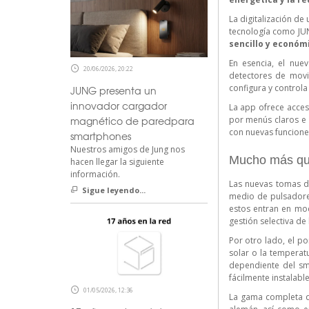
La digitalización de
tecnología como
JU
sencillo y económ
En esencia, el nue
20/06/2026, 20:22
detectores de mov
configura y controla 
JUNG presenta un
innovador cargador
La app ofrece acces
por menús claros e i
magnético de paredpara
con nuevas funcione
smartphones
Nuestros amigos de Jung nos
Mucho más qu
hacen llegar la siguiente
información.
Las nuevas tomas 
Sigue leyendo...
medio de pulsadore
estos entran en mod
gestión selectiva de
Por otro lado, el po
solar o la temperat
dependiente del sm
fácilmente instalabl
01/05/2026, 12:36
La gama completa de