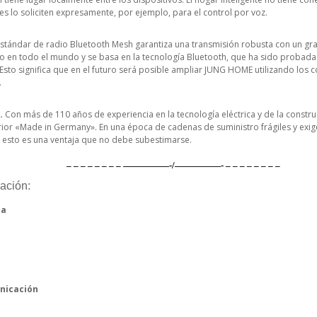
tes lo soliciten expresamente, por ejemplo, para el control por voz.
estándar de radio Bluetooth Mesh garantiza una transmisión robusta con un gra
o en todo el mundo y se basa en la tecnología Bluetooth, que ha sido probada
 Esto significa que en el futuro será posible ampliar JUNG HOME utilizando lo
.
.
Con más de 110 años de experiencia en la tecnología eléctrica y de la constr
ior «Made in Germany». En una época de cadenas de suministro frágiles y exige
 esto es una ventaja que no debe subestimarse.
– – – – – – – – —————-/—————- – – – – – – – –
ación:
ca
nicación