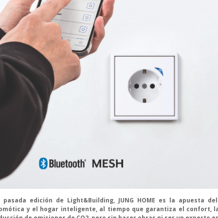
 pasada edición de Light&Buildin
g,
JUNG H
OME es l
a apuesta del
omótica y el hogar inteligente, al tiempo que garantiza el confort, la
ducción de emisiones de CO2, pero sin hacer obras ni ser un experto e