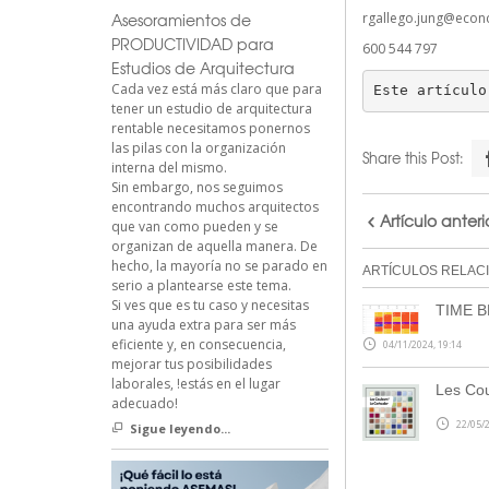
Asesoramientos de
rgallego.jung@econc
PRODUCTIVIDAD para
600 544 797
Estudios de Arquitectura
Cada vez está más claro que para
Este artículo
tener un estudio de arquitectura
rentable necesitamos ponernos
las pilas con la organización
Share this Post:
interna del mismo.
Sin embargo, nos seguimos
encontrando muchos arquitectos
Artículo anteri
que van como pueden y se
organizan de aquella manera. De
hecho, la mayoría no se parado en
ARTÍCULOS RELAC
serio a plantearse este tema.
Si ves que es tu caso y necesitas
TIME 
una ayuda extra para ser más
eficiente y, en consecuencia,
04/11/2024, 19:14
mejorar tus posibilidades
laborales, !estás en el lugar
Les Cou
adecuado!
22/05/2
Sigue leyendo...