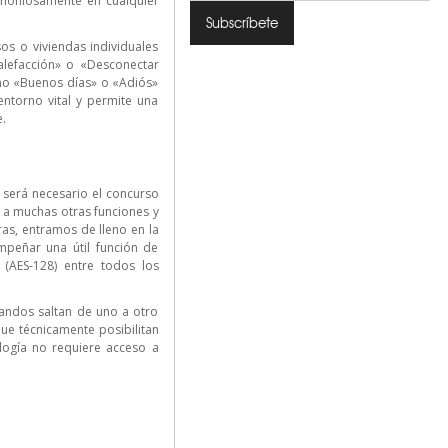
armoniosamente en cualquier
s o viviendas individuales
alefacción» o «Desconectar
mo «Buenos días» o «Adiós»
ntorno vital y permite una
.
 será necesario el concurso
 a muchas otras funciones y
ras, entramos de lleno en la
empeñar una útil función de
 (AES-128) entre todos los
mandos saltan de uno a otro
ue técnicamente posibilitan
logía no requiere acceso a