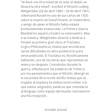
“Se llevó con él la mitad de mi vida. El diablo se
llevará la otra mitad”, escribió el filósofo Ludwig
Wittgenstein (26 de abril 1889 – 29 de abril 1951)
a Bertrand Russell en una de sus cartas de 1920
sobre la muerte de David Pinsent, un matemático
y amigo de quien el filósofo había estado
profundamente enamorado. La Primera Guerra
Mundial los separó y frustró su reencuentro. Muy
a su manera, Wittgenstein alcanzó a dedicar a
Pinsent su primera gran obra, el Tractatus
Logico-Philosophicus, misma que encontraría
varias dificultades en años posteriores para
verse publicada. El Tractatus es, filosóficamente
hablando, una de las obras que representan un
antes y un después. Concebidas durante la
guerra, influidas por las palabras de Tolstoi y
por los pensamientos que el filósofo albergó en
la oscuridad de la noche del Río Vistula que se
tragaba al Goplana (la embarcación militar a la
que estuvo asignado), palabras que cimentaron
al lenguaje como espejo del mundo real tuvieron
una fría recepción.
Acceder al post