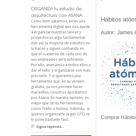
ORGANIZA tu estudio de
arquitectura con ASANA
Hábitos atóm
Como bien sabemos, tener una
herramienta digital que nos ayude
a organizar nuestras tareas y
Autor: James 
proyectos es algo fundamental.
Aún así, la mayoría de estudios no
lo hacen y siguen confiando en
que el cuaderno de cada uno de
sus empleados será suficiente.
Por ello, animamos a todos ellos a
dar el salto y organizarse con más
precisión. Y si queremos una
herramienta que, en su versión
gratuita, ya nos permite hacer
maravillas, nosotros apostamos
por Asana. En nuestra opinión, es
mejor que otras herramientas
como Trello o Notion, Además, si
quieres organizarte según GTD, te
Comprar Hábito
lo pone bastante fácil.
Sigue leyendo...