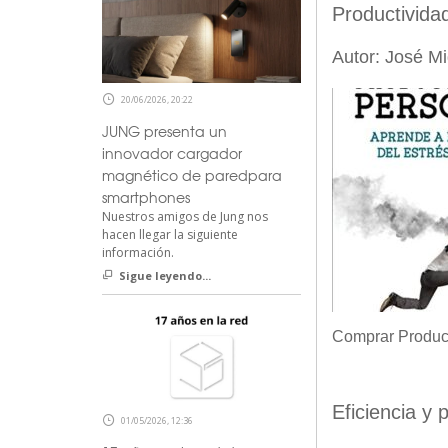
Productivida
Autor: José Mi
20/06/2026, 20:22
JUNG presenta un
innovador cargador
magnético de paredpara
smartphones
Nuestros amigos de Jung nos
hacen llegar la siguiente
información.
Sigue leyendo...
Comprar Product
Eficiencia y 
01/05/2026, 12:36