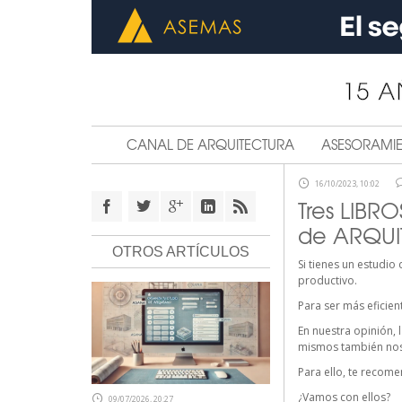
CANAL DE ARQUITECTURA
ASESORAMI
16/10/2023, 10:02
Tres LIBR
de ARQUI
OTROS ARTÍCULOS
Si tienes un estudio
productivo.
Para ser más eficie
En nuestra opinión,
mismos también nos 
Para ello, te recom
¿Vamos con ellos?
09/07/2026, 20:27