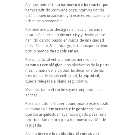
Así que, ante este
urbanismo de barbarie
que
hemos sufrido, conviene preguntarnos donde
está el buen urbanismo y si éste es equivalente al
urbanismo sostenible.
Por suerte o por desagracia, hace unos años
apareció el terminó
Smart city
y desde ahí se
han ido dando pasito en busca de una ciudad
más eficiente. Sin embargo, esta búsqueda tiene
por lo menos
dos problemas.
Por un lado, al enfocar sus esfuerzos en el
prisma tecnológico
, nos olvidamos de la parte
más humana de la ciudad. Es decir, una de las
tres patas de la sostenibilidad,
la equidad
,
queda relegada a plano segundario.
Mientras tanto el coche sigue campando a sus
anchas.
Por otro lado, el haber abandonado este debate
en manos de
empresas e ingenieros
, hace
que los arquitectos hayamos dejado pasar una
oportunidad de oro para dar nuestra visión de
la jugada.
Así el
dinero y los cálculos técnicos
van