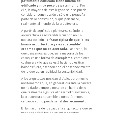
patrimonio edificado tiene mucho de
edificado y muy poco de patrimonio.
Por
ello, la mayoría de este legado sólo se puede
considerar construcción y sólo una pequeña
parte de lo construido, sí que pertenece,
realmente, al mundo de la arquitectura.
A partir de aquí, cabe plantearse cuándo la
arquitectura es sostenible y cuándo no. En
nuestra opinión,
la frase típica de que “si es
buena arquitectura ya es sostenible”
creemos que no es acertada.
De hecho, lo
que pensamos es que, en la mayoría de los
casos, es una forma de
escapismo
, como otra
cualquiera y lo que se está haciendo es tirar
balones fuera, escondiendo el desconocimiento
de lo que es, en realidad, la sostenibilidad.
A los arquitectos nos dan el título, pero mucho
nos tememos que, en general, durante la carrera
no ha dado tiempo a meterse en harina de lo
que realmente significa el desarrollo sostenible,
la arquitectura sostenible u otros términos
cercanos como puede ser el
decrecimiento.
En la mayoría de los casos la arquitectura que se
propone habrá tenido en cuenta ciertos