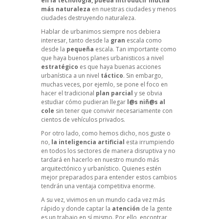
en la tecnología, pueda introducir mucha
más naturaleza
en nuestras ciudades y menos
ciudades destruyendo naturaleza.
Hablar de urbanimos siempre nos debiera
interesar, tanto desde la
gran
escala como
desde la
pequeña
escala. Tan importante como
que haya buenos planes urbanisticos a nivel
estratégico
es que haya buenas acciones
urbanística a un nivel
táctico
. Sin embargo,
muchas veces, por ejemlo, se pone el foco en
hacer el tradicional
plan parcial
y se obvia
estudiar cómo pudieran llegar
l@s niñ@s al
cole
sin tener que convivir necesariamente con
cientos de vehículos privados.
Por otro lado, como hemos dicho, nos guste o
no,
la inteligencia artificial
esta irrumpiendo
en todos los sectores de manera disruptiva y no
tardará en hacerlo en nuestro mundo más
arquitectónico y urbanístico. Quienes estén
mejor preparados para entender estos cambios
tendrán una ventaja competitiva enorme.
A su vez, vivimos en un mundo cada vez más
rápido y donde captar la
atención
de la gente
es un trabajo en sí mismo. Por ello, encontrar