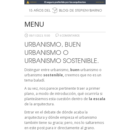
MENU
08/11/2023, 10:00
4 COMENTARIOS
URBANISMO, BUEN
URBANISMO O
URBANISMO SOSTENIBLE.
Distinguir entre urbanismo,
buen
urbanismo o
urbanismo
sostenible,
creemos que no es un
tema baladí.
A su vez, nos parece pertinente traer a primer
plano, a modo de introducción, qué ocurriría si
planteásemos esta cuestión dentro de
la escala
de la arquitectura.
Entrar en el debate de dónde acaba la
arquitectura y dónde empieza el urbanismo
también tiene su gracia; pero, nos lo saltaremos
en este post para ir directamente al grano.