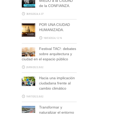
MIEDO a la CIUDAD
de la CONFIANZA.
30/05/2024, 6:37
POR UNA CIUDAD
HUMANIZADA.
18/03/2024, 12:16
Festival TAC!: debates
sobre arquitectura y
ciudad en el espacio público
20/09/2023, 8:02
Hacia una implicación
ciudadana frente al
cambio climático
19/07/2023, 8:02
Transformar y
naturalizar el entorno