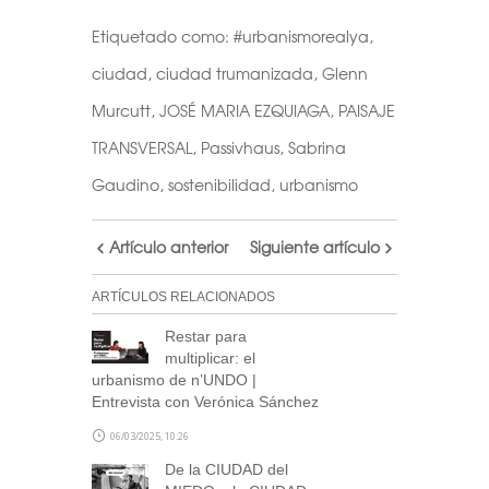
Etiquetado como:
#urbanismorealya
,
ciudad
,
ciudad trumanizada
,
Glenn
Murcutt
,
JOSÉ MARIA EZQUIAGA
,
PAISAJE
TRANSVERSAL
,
Passivhaus
,
Sabrina
Gaudino
,
sostenibilidad
,
urbanismo
Artículo anterior
Siguiente artículo
ARTÍCULOS RELACIONADOS
Restar para
multiplicar: el
urbanismo de n’UNDO |
Entrevista con Verónica Sánchez
06/03/2025, 10:26
De la CIUDAD del