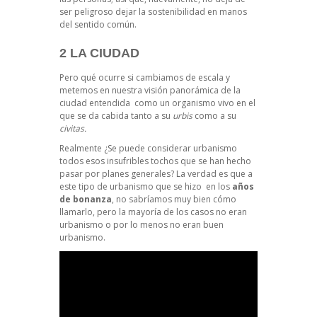
ser peligroso dejar la sostenibilidad en manos
del sentido común.
2 LA CIUDAD
Pero qué ocurre si cambiamos de escala y
metemos en nuestra visión panorámica de la
ciudad entendida como un organismo vivo en el
que se da cabida tanto a su
urbis
como a su
civitas.
Realmente ¿Se puede considerar urbanismo
todos esos insufribles tochos que se han hecho
pasar por planes generales? La verdad es que a
este tipo de urbanismo que se hizo en los
años
de bonanza
, no sabríamos muy bien cómo
llamarlo, pero la mayoría de los casos no eran
urbanismo o por lo menos no eran buen
urbanismo.