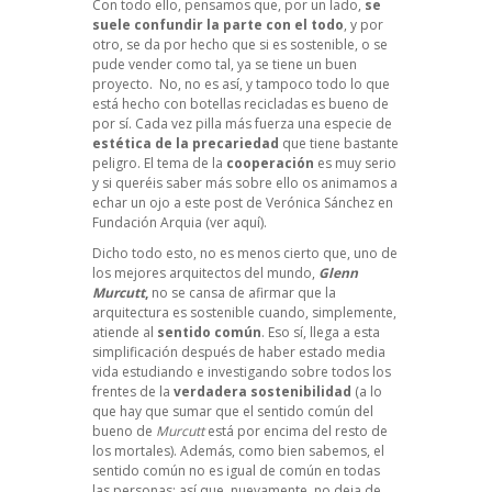
Con todo ello, pensamos que, por un lado,
se
suele confundir la parte con el todo
, y por
otro, se da por hecho que si es sostenible, o se
pude vender como tal, ya se tiene un buen
proyecto. No, no es así, y tampoco todo lo que
está hecho con botellas recicladas es bueno de
por sí. Cada vez pilla más fuerza una especie de
estética de la precariedad
que tiene bastante
peligro. El tema de la
cooperación
es muy serio
y si queréis saber más sobre ello os animamos a
echar un ojo a este post de Verónica Sánchez en
Fundación Arquia
(ver aquí).
Dicho todo esto, no es menos cierto que, uno de
los mejores arquitectos del mundo,
Glenn
Murcutt
,
no se cansa de afirmar que la
arquitectura es sostenible cuando, simplemente,
atiende al
sentido común
. Eso sí, llega a esta
simplificación después de haber estado media
vida estudiando e investigando sobre todos los
frentes de la
verdadera sostenibilidad
(a lo
que hay que sumar que el sentido común del
bueno de
Murcutt
está por encima del resto de
los mortales). Además, como bien sabemos, el
sentido común no es igual de común en todas
las personas; así que, nuevamente, no deja de