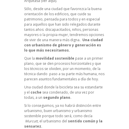
Arquitasa
(ver aquí).
Sólo, desde una ciudad que favorezca la buena
orientación de los edificios, que cuide su
patrimonio, pensada para todos y en especial
para aquellos que han sido relegados durante
tantos años: discapacitados, niños, personas
mayores o la propia mujer, tendremos opciones
de vivir de una manera más digna
. Una ciudad
con urbanismo de género y generación es
lo que más necesitamos.
Que la
movilidad sostenible
pase a un primer
plano, que se den procesos horizontales y que
los técnicos se olviden, por un momento, de la
técnica dando paso a su parte más humana, nos
parecen asuntos fundamentales a día de hoy.
Una ciudad donde la bicicleta sea su estandarte
y el
coche
sea condenado, de una vez por
todas, a un
segundo plano.
Si lo conseguimos, ya no habrá distinción entre
urbanismo, buen urbanismo y urbanismo
sostenible porque todo será, como decía
Murcutt,
el urbanismo del
sentido común y la
sensatez.