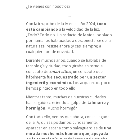
¿Te vienes con nosotros?
…
Con la irrupción de la IA en el año 2024,
todo
está cambiando
a la velocidad de la luz.
¿Todo? Todo no. Un reducto de la vida, poblado
por humanos habituados a desconectarse de la
naturaleza, resiste ahora (y casi siempre) a
cualquier tipo de novedad.
Durante muchos años, cuando se hablaba de
tecnología y ciudad, todo giraba en torno al
concepto de
smart cities
,
un concepto que
hábilmente fue
secuestrado por un sector
ingenieril y económico
. Los arquitectos poco
hemos pintado en todo ello.
Mientras tanto, muchas de nuestras ciudades
han seguido creciendo a golpe de
talonario y
hormigón.
Mucho hormigón.
Con todo ello, vemos que ahora, con la llegada
de la IA, quizás podamos, curiosamente,
aparecer en escena como salvaguardias de
una
mirada mucho más humana que, apoyada