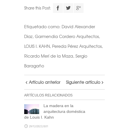
Descarga el
Share this Post:
calendario
Etiquetado como:
David Alexander
Realiza tu suscripción a
Diaz
,
Garmendia Cordero Arquitectos
,
nuestra newsletter a través
LOUIS I. KAHN
,
Pereda Pérez Arquitectos
,
de este formulario
y accede
Ricardo Merí de la Maza
al archivo descargable del
,
Sergio
calendario de Arquitectas
Baragaño
Ocultas.
Consulta tu correo para
Artículo anterior
Siguiente artículo
confirmar la inscripción y
recibir noticias de nuestra
ARTÍCULOS RELACIONADOS
parte.
La madera en la
arquitectura doméstica
NOTA: En el caso de no haber recibido el
de Louis I. Kahn
correo de confirmación por nuestra
parte, escríbenos a
29/12/2023, 8:01
blog@stepienybarno.es