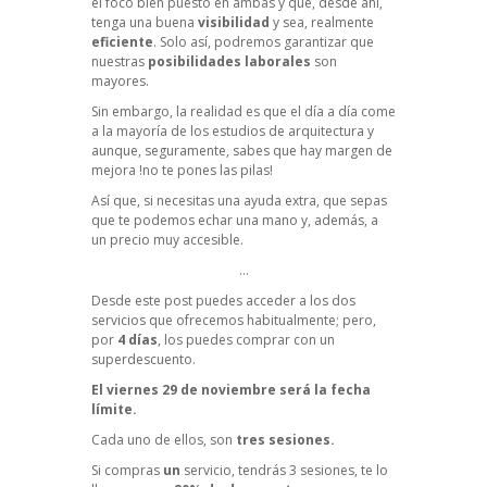
el foco bien puesto en ambas y que, desde ahí,
tenga una buena
visibilidad
y sea, realmente
eficiente
. Solo así, podremos garantizar que
nuestras
posibilidades laborales
son
mayores.
Sin embargo, la realidad es que el día a día come
a la mayoría de los estudios de arquitectura y
aunque, seguramente, sabes que hay margen de
mejora !no te pones las pilas!
Así que, si necesitas una ayuda extra, que sepas
que te podemos echar una mano y, además, a
un precio muy accesible.
…
Desde este post puedes acceder a los dos
servicios que ofrecemos habitualmente; pero,
por
4 días
, los puedes comprar con un
superdescuento.
El viernes 29 de noviembre será la fecha
límite.
Cada uno de ellos, son
tres sesiones.
Si compras
un
servicio, tendrás 3 sesiones, te lo