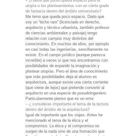
– ¿Hasta que punto queda espacio para la
utopía o los planteamientos con un cierto grado
de fantasía dentro del ámbito universitario?
Me temo que queda poco espacio. Dado que
soy un “bicho raro” (licenciado en derecho,
arquitecto y técnico urbanista, también profesor
de ciencias ambientales y paisaje) tengo
relación con campos muy distintos del
conocimiento. En muchos de ellos, por ejemplo
en casi todas las ingenierías, sencillamente no
existe. En el campo jurídico (aunque parezca
increíble) a veces si que nos encontramos con
posibilidades de expandir la imaginación y
plantear utopías. Pero el área de conocimiento
que más posibilidades deja al alumno es
arquitectura, aunque existe una cierta corriente
(que viene de lejos) que pretende convertir al
arquitecto en una especie de pseudoingeniero.
Particularmente pienso que es un error.
– ¿ consideras importante el tema de la lectura
dentro del ámbito de la arquitectura?
Igual de importante que los viajes. Antes he
mencionado el tema de la ética y el
compromiso. La ética y el compromiso no
surgen de la nada sino de una formación que