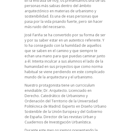
En la entrada de hoy, os presentamos una de las
personas más sabias dentro del ámbito
arquitectónico en materias de urbanismo y
sostenibilidad. Es una de esas personas que
pasa por la vida pisando fuerte, pero sin hacer
más ruido del necesario.
José Fariña se ha convertido por su forma de ser
y por su saber estar en un autentico referente. Y
lo ha conseguido con la humildad de aquellos
que se saben en el camino y que siempre te
echan una mano para que puedas caminar junto
a él. Intenta inculcar a sus alumnos el lado de la
humanidad en sus proyectos que como norma
habitual se viene perdiendo en este complicado
mundo de la arquitectura y el urbanismo.
Nuestro protagonista tiene un currciculum
envidiable; Dr. Arquitecto. Licenciado en
Derecho. Catedrático de Urbanismo y
Ordenación del Territorio de la Universidad
Politécnica de Madrid. Experto en Diseño Urbano
Sostenible de la Unión Europea y del Gobierno
de España. Director de las revistas Urban y
Cuadernos de Investigación Urbanística.
Durante este mes os iremos presentando la